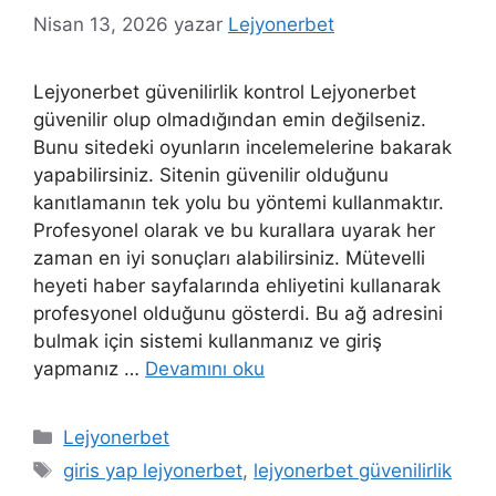
Nisan 13, 2026
yazar
Lejyonerbet
Lejyonerbet güvenilirlik kontrol Lejyonerbet
güvenilir olup olmadığından emin değilseniz.
Bunu sitedeki oyunların incelemelerine bakarak
yapabilirsiniz. Sitenin güvenilir olduğunu
kanıtlamanın tek yolu bu yöntemi kullanmaktır.
Profesyonel olarak ve bu kurallara uyarak her
zaman en iyi sonuçları alabilirsiniz. Mütevelli
heyeti haber sayfalarında ehliyetini kullanarak
profesyonel olduğunu gösterdi. Bu ağ adresini
bulmak için sistemi kullanmanız ve giriş
yapmanız …
Devamını oku
Kategoriler
Lejyonerbet
Etiketler
giris yap lejyonerbet
,
lejyonerbet güvenilirlik