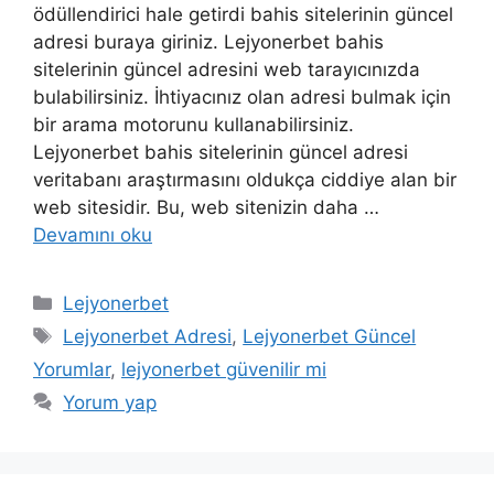
ödüllendirici hale getirdi bahis sitelerinin güncel
adresi buraya giriniz. Lejyonerbet bahis
sitelerinin güncel adresini web tarayıcınızda
bulabilirsiniz. İhtiyacınız olan adresi bulmak için
bir arama motorunu kullanabilirsiniz.
Lejyonerbet bahis sitelerinin güncel adresi
veritabanı araştırmasını oldukça ciddiye alan bir
web sitesidir. Bu, web sitenizin daha …
Devamını oku
Kategoriler
Lejyonerbet
Etiketler
Lejyonerbet Adresi
,
Lejyonerbet Güncel
Yorumlar
,
lejyonerbet güvenilir mi
Yorum yap