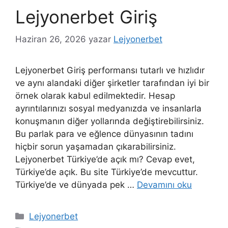
Lejyonerbet Giriş
Haziran 26, 2026
yazar
Lejyonerbet
Lejyonerbet Giriş performansı tutarlı ve hızlıdır
ve aynı alandaki diğer şirketler tarafından iyi bir
örnek olarak kabul edilmektedir. Hesap
ayrıntılarınızı sosyal medyanızda ve insanlarla
konuşmanın diğer yollarında değiştirebilirsiniz.
Bu parlak para ve eğlence dünyasının tadını
hiçbir sorun yaşamadan çıkarabilirsiniz.
Lejyonerbet Türkiye’de açık mı? Cevap evet,
Türkiye’de açık. Bu site Türkiye’de mevcuttur.
Türkiye’de ve dünyada pek …
Devamını oku
Kategoriler
Lejyonerbet