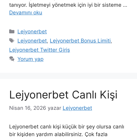
tanıyor. İşletmeyi yönetmek için iyi bir sisteme …
Devamını oku
Kategoriler
Lejyonerbet
Etiketler
Lejyonerbet
,
Lejyonerbet Bonus Limiti
,
Lejyonerbet Twitter Giriş
Yorum yap
Lejyonerbet Canlı Kişi
Nisan 16, 2026
yazar
Lejyonerbet
Lejyonerbet canlı kişi küçük bir şey olursa canlı
bir kişiden yardım alabilirsiniz. Çok fazla