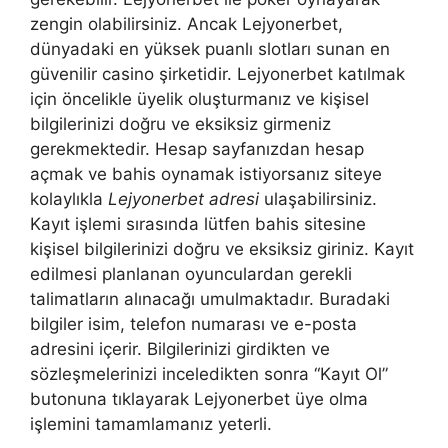
zengin olabilirsiniz. Ancak Lejyonerbet,
dünyadaki en yüksek puanlı slotları sunan en
güvenilir casino şirketidir. Lejyonerbet katılmak
için öncelikle üyelik oluşturmanız ve kişisel
bilgilerinizi doğru ve eksiksiz girmeniz
gerekmektedir. Hesap sayfanızdan hesap
açmak ve bahis oynamak istiyorsanız siteye
kolaylıkla
Lejyonerbet adresi
ulaşabilirsiniz.
Kayıt işlemi sırasında lütfen bahis sitesine
kişisel bilgilerinizi doğru ve eksiksiz giriniz. Kayıt
edilmesi planlanan oyunculardan gerekli
talimatların alınacağı umulmaktadır. Buradaki
bilgiler isim, telefon numarası ve e-posta
adresini içerir. Bilgilerinizi girdikten ve
sözleşmelerinizi inceledikten sonra “Kayıt Ol”
butonuna tıklayarak Lejyonerbet üye olma
işlemini tamamlamanız yeterli.