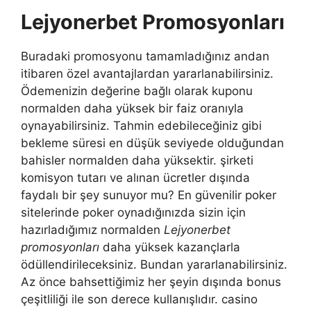
Lejyonerbet Promosyonları
Buradaki promosyonu tamamladığınız andan
itibaren özel avantajlardan yararlanabilirsiniz.
Ödemenizin değerine bağlı olarak kuponu
normalden daha yüksek bir faiz oranıyla
oynayabilirsiniz. Tahmin edebileceğiniz gibi
bekleme süresi en düşük seviyede olduğundan
bahisler normalden daha yüksektir. şirketi
komisyon tutarı ve alınan ücretler dışında
faydalı bir şey sunuyor mu? En güvenilir poker
sitelerinde poker oynadığınızda sizin için
hazırladığımız normalden
Lejyonerbet
promosyonları
daha yüksek kazançlarla
ödüllendirileceksiniz. Bundan yararlanabilirsiniz.
Az önce bahsettiğimiz her şeyin dışında bonus
çeşitliliği ile son derece kullanışlıdır. casino