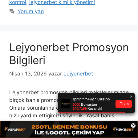
kontrol
,
lejyonerbet kimlik yönetimi
Yorum yap
Lejyonerbet Promosyon
Bilgileri
Nisan 13, 2026
yazar
Lejyonerbet
Lejyonerbet promosyon bilgileri makalelerimizde
birçok bahis promosyonu sunduklarını yazdık.
Onlara sorunlarına diğer birçok yerden daha
hızlı yardım ettiğimizi söyledik. Yasal bahis
sitelerine göre kazanmak için birçok farklı fırsat
×
sunduklarını söyledik. 7-24 Kesintisiz bir