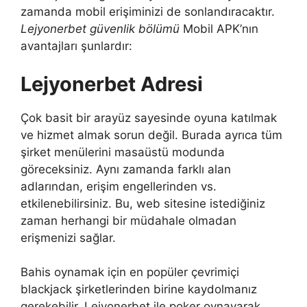
zamanda mobil erişiminizi de sonlandıracaktır.
Lejyonerbet güvenlik bölümü
Mobil APK’nın
avantajları şunlardır:
Lejyonerbet Adresi
Çok basit bir arayüz sayesinde oyuna katılmak
ve hizmet almak sorun değil. Burada ayrıca tüm
şirket menülerini masaüstü modunda
göreceksiniz. Aynı zamanda farklı alan
adlarından, erişim engellerinden vs.
etkilenebilirsiniz. Bu, web sitesine istediğiniz
zaman herhangi bir müdahale olmadan
erişmenizi sağlar.
Bahis oynamak için en popüler çevrimiçi
blackjack şirketlerinden birine kaydolmanız
gerekebilir. Lejyonerbet ile poker oynayarak