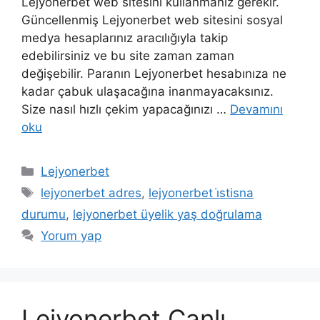
Lejyonerbet web sitesini kullanmanız gerekir.
Güncellenmiş Lejyonerbet web sitesini sosyal
medya hesaplarınız aracılığıyla takip
edebilirsiniz ve bu site zaman zaman
değişebilir. Paranın Lejyonerbet hesabınıza ne
kadar çabuk ulaşacağına inanmayacaksınız.
Size nasıl hızlı çekim yapacağınızı …
Devamını
oku
Kategoriler
Lejyonerbet
Etiketler
lejyonerbet adres
,
lejyonerbet i̇stisna
durumu
,
lejyonerbet üyelik yaş doğrulama
Yorum yap
Lejyonerbet Canlı