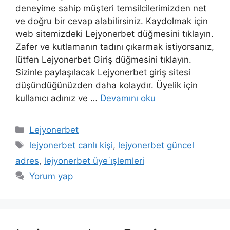
deneyime sahip müşteri temsilcilerimizden net
ve doğru bir cevap alabilirsiniz. Kaydolmak için
web sitemizdeki Lejyonerbet düğmesini tıklayın.
Zafer ve kutlamanın tadını çıkarmak istiyorsanız,
lütfen Lejyonerbet Giriş düğmesini tıklayın.
Sizinle paylaşılacak Lejyonerbet giriş sitesi
düşündüğünüzden daha kolaydır. Üyelik için
kullanıcı adınız ve …
Devamını oku
Kategoriler
Lejyonerbet
Etiketler
lejyonerbet canlı kişi
,
lejyonerbet güncel
adres
,
lejyonerbet üye i̇şlemleri
Yorum yap