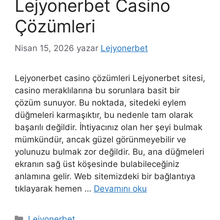
Lejyonerbet Casino
Çözümleri
Nisan 15, 2026
yazar
Lejyonerbet
Lejyonerbet casino çözümleri Lejyonerbet sitesi,
casino meraklılarına bu sorunlara basit bir
çözüm sunuyor. Bu noktada, sitedeki eylem
düğmeleri karmaşıktır, bu nedenle tam olarak
başarılı değildir. İhtiyacınız olan her şeyi bulmak
mümkündür, ancak güzel görünmeyebilir ve
yolunuzu bulmak zor değildir. Bu, ana düğmeleri
ekranın sağ üst köşesinde bulabileceğiniz
anlamına gelir. Web sitemizdeki bir bağlantıya
tıklayarak hemen …
Devamını oku
Kategoriler
Lejyonerbet