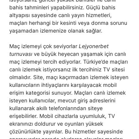
bahis tahminleri yapabilirsiniz. Güçlü bahis
altyapısı sayesinde canlı yayın hizmetleri,
maçları herhangi bir kesinti veya donma sorunu
yaşamadan izlemenize olanak sağlar.
Maç izlemeyi çok seviyorlar
Lejyonerbet
turnuvası
ve büyük heyecan yaşamak için canlı
maç izlemeyi tercih ediyorlar. Türkiye’de maçları
canlı izlemek istiyorsanız ilk tercihiniz TV sitesi
olmalıdır. Site, maçı kaçırmadan izlemek isteyen
kullanıcıların ihtiyaçlarını karşılayacak mobil
erişim kategorisi sunuyor. Maçları canlı izlemek
isteyen kullanıcılar, mevcut giriş adreslerini
kullanarak akıllı telefonlarından siteye
erişebilirler. Mobil cihazlarla uyumluluk, TV
ekranınızı doldurur ve oyunları yüksek
çözünürlükte yayınlar. Bu hizmetler sayesinde