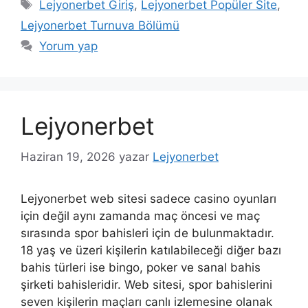
Etiketler
Lejyonerbet Giriş
,
Lejyonerbet Popüler Site
,
Lejyonerbet Turnuva Bölümü
Yorum yap
Lejyonerbet
Haziran 19, 2026
yazar
Lejyonerbet
Lejyonerbet web sitesi sadece casino oyunları
için değil aynı zamanda maç öncesi ve maç
sırasında spor bahisleri için de bulunmaktadır.
18 yaş ve üzeri kişilerin katılabileceği diğer bazı
bahis türleri ise bingo, poker ve sanal bahis
şirketi bahisleridir. Web sitesi, spor bahislerini
seven kişilerin maçları canlı izlemesine olanak