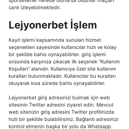
sporseverler nerede olurlarsa olsunlar maçları
canlı izleyebilmektedir.
Lejyonerbet İşlem
Kayıt işlemi kapsamında sunulan hizmet
seçenekleri sayesinde kullanıcılar hızlı ve kolay
bir şekilde bahis oynayabilirler. giriş işlemi
sırasında karşınıza çıkacak ilk seçenek “Kullanım
Koşulları” alanıdır. Kullanıcıya özel site kullanım
kuralları bulunmaktadır. Kullanıcılar bu kuralları
okuyarak kısa sürede bahis oynayabilirler.
Lejyonerbet giriş adresinizi bulmak için web
sitesinin Twitter adresini ziyaret edin. Mevcut
web sitenizin giriş adresini Twitter profilinizde
hızlı bir şekilde bulabilirsiniz. Bağlantı adresinizi
kontrol etmenin başka bir yolu da Whatsapp