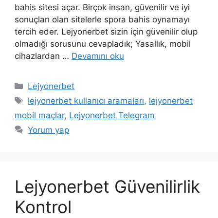
bahis sitesi açar. Birçok insan, güvenilir ve iyi
sonuçları olan sitelerle spora bahis oynamayı
tercih eder. Lejyonerbet sizin için güvenilir olup
olmadığı sorusunu cevapladık; Yasallık, mobil
cihazlardan …
Devamını oku
Kategoriler
Lejyonerbet
Etiketler
lejyonerbet kullanıcı aramaları
,
lejyonerbet
mobil maçlar
,
Lejyonerbet Telegram
Yorum yap
Lejyonerbet Güvenilirlik
Kontrol