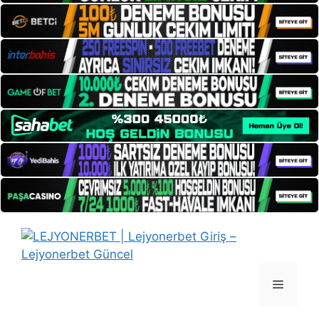
İçeriğe
atla
Menü