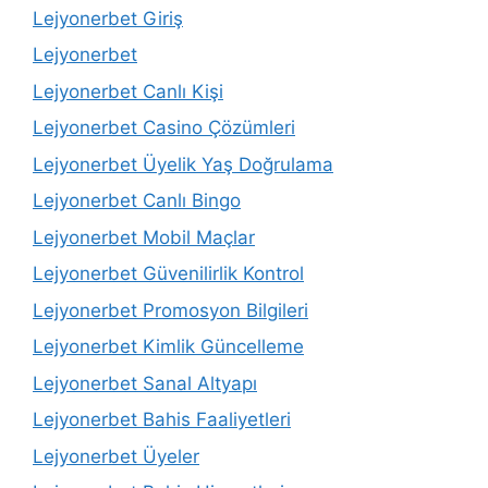
Lejyonerbet Giriş
Lejyonerbet
Lejyonerbet Canlı Kişi
Lejyonerbet Casino Çözümleri
Lejyonerbet Üyelik Yaş Doğrulama
Lejyonerbet Canlı Bingo
Lejyonerbet Mobil Maçlar
Lejyonerbet Güvenilirlik Kontrol
Lejyonerbet Promosyon Bilgileri
Lejyonerbet Kimlik Güncelleme
Lejyonerbet Sanal Altyapı
Lejyonerbet Bahis Faaliyetleri
Lejyonerbet Üyeler