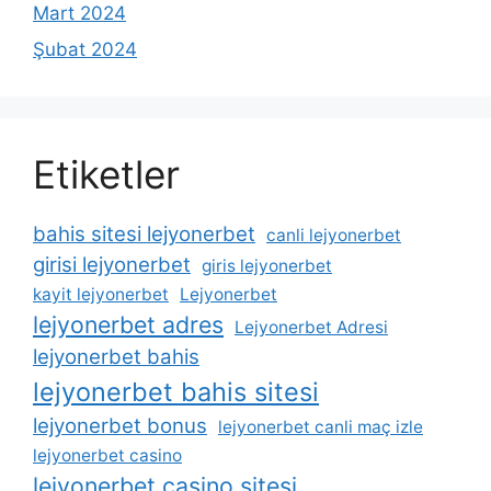
Mart 2024
Şubat 2024
Etiketler
bahis sitesi lejyonerbet
canli lejyonerbet
girisi lejyonerbet
giris lejyonerbet
kayit lejyonerbet
Lejyonerbet
lejyonerbet adres
Lejyonerbet Adresi
lejyonerbet bahis
lejyonerbet bahis sitesi
lejyonerbet bonus
lejyonerbet canli maç izle
lejyonerbet casino
lejyonerbet casino sitesi