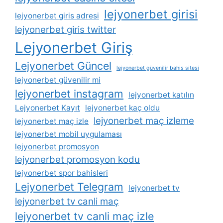
lejyonerbet girisi
lejyonerbet giris adresi
lejyonerbet giris twitter
Lejyonerbet Giriş
Lejyonerbet Güncel
lejyonerbet güvenilir bahis sitesi
lejyonerbet güvenilir mi
lejyonerbet instagram
lejyonerbet katılın
Lejyonerbet Kayıt
lejyonerbet kaç oldu
lejyonerbet maç izleme
lejyonerbet maç izle
lejyonerbet mobil uygulaması
lejyonerbet promosyon
lejyonerbet promosyon kodu
lejyonerbet spor bahisleri
Lejyonerbet Telegram
lejyonerbet tv
lejyonerbet tv canli maç
lejyonerbet tv canli maç izle