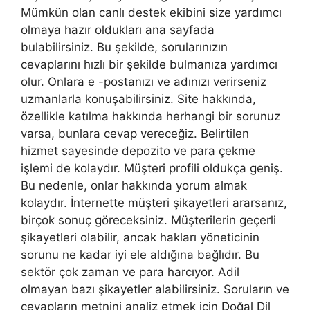
Mümkün olan canlı destek ekibini size yardımcı
olmaya hazır oldukları ana sayfada
bulabilirsiniz. Bu şekilde, sorularınızın
cevaplarını hızlı bir şekilde bulmanıza yardımcı
olur. Onlara e -postanızı ve adınızı verirseniz
uzmanlarla konuşabilirsiniz. Site hakkında,
özellikle katılma hakkında herhangi bir sorunuz
varsa, bunlara cevap vereceğiz. Belirtilen
hizmet sayesinde depozito ve para çekme
işlemi de kolaydır. Müşteri profili oldukça geniş.
Bu nedenle, onlar hakkında yorum almak
kolaydır. İnternette müşteri şikayetleri ararsanız,
birçok sonuç göreceksiniz. Müşterilerin geçerli
şikayetleri olabilir, ancak hakları yöneticinin
sorunu ne kadar iyi ele aldığına bağlıdır. Bu
sektör çok zaman ve para harcıyor. Adil
olmayan bazı şikayetler alabilirsiniz. Soruların ve
cevapların metnini analiz etmek için Doğal Dil