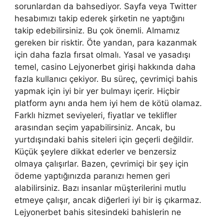
sorunlardan da bahsediyor. Sayfa veya Twitter
hesabımızı takip ederek şirketin ne yaptığını
takip edebilirsiniz. Bu çok önemli. Almamız
gereken bir risktir. Öte yandan, para kazanmak
için daha fazla fırsat olmalı. Yasal ve yasadışı
temel, casino Lejyonerbet girişi hakkında daha
fazla kullanıcı çekiyor. Bu süreç, çevrimiçi bahis
yapmak için iyi bir yer bulmayı içerir. Hiçbir
platform aynı anda hem iyi hem de kötü olamaz.
Farklı hizmet seviyeleri, fiyatlar ve teklifler
arasından seçim yapabilirsiniz. Ancak, bu
yurtdışındaki bahis siteleri için geçerli değildir.
Küçük şeylere dikkat ederler ve benzersiz
olmaya çalışırlar. Bazen, çevrimiçi bir şey için
ödeme yaptığınızda paranızı hemen geri
alabilirsiniz. Bazı insanlar müşterilerini mutlu
etmeye çalışır, ancak diğerleri iyi bir iş çıkarmaz.
Lejyonerbet bahis sitesindeki bahislerin ne