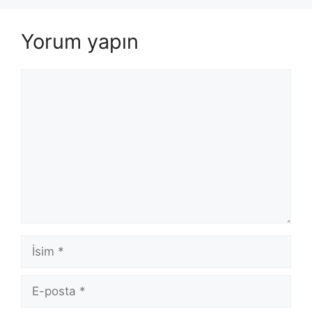
Yorum yapın
Yorum
İsim
E-
posta