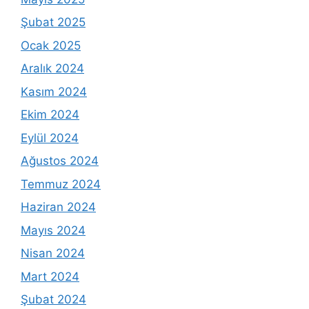
Şubat 2025
Ocak 2025
Aralık 2024
Kasım 2024
Ekim 2024
Eylül 2024
Ağustos 2024
Temmuz 2024
Haziran 2024
Mayıs 2024
Nisan 2024
Mart 2024
Şubat 2024