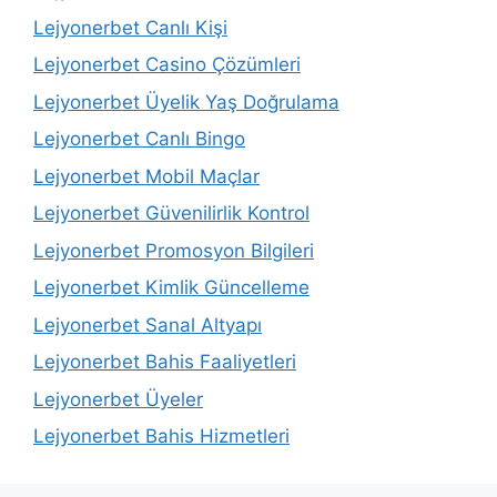
Lejyonerbet Canlı Kişi
Lejyonerbet Casino Çözümleri
Lejyonerbet Üyelik Yaş Doğrulama
Lejyonerbet Canlı Bingo
Lejyonerbet Mobil Maçlar
Lejyonerbet Güvenilirlik Kontrol
Lejyonerbet Promosyon Bilgileri
Lejyonerbet Kimlik Güncelleme
Lejyonerbet Sanal Altyapı
Lejyonerbet Bahis Faaliyetleri
Lejyonerbet Üyeler
Lejyonerbet Bahis Hizmetleri