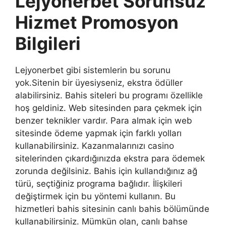
Lejyonerbet Sorunsuz
Hizmet Promosyon
Bilgileri
Lejyonerbet gibi sistemlerin bu sorunu
yok.Sitenin bir üyesiyseniz, ekstra ödüller
alabilirsiniz. Bahis siteleri bu programı özellikle
hoş geldiniz. Web sitesinden para çekmek için
benzer teknikler vardır. Para almak için web
sitesinde ödeme yapmak için farklı yolları
kullanabilirsiniz. Kazanmalarınızı casino
sitelerinden çıkardığınızda ekstra para ödemek
zorunda değilsiniz. Bahis için kullandığınız ağ
türü, seçtiğiniz programa bağlıdır. İlişkileri
değiştirmek için bu yöntemi kullanın. Bu
hizmetleri bahis sitesinin canlı bahis bölümünde
kullanabilirsiniz. Mümkün olan, canlı bahse