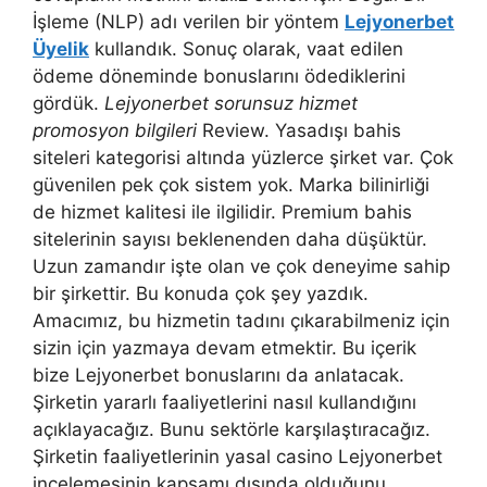
İşleme (NLP) adı verilen bir yöntem
Lejyonerbet
Üyelik
kullandık. Sonuç olarak, vaat edilen
ödeme döneminde bonuslarını ödediklerini
gördük.
Lejyonerbet sorunsuz hizmet
promosyon bilgileri
Review. Yasadışı bahis
siteleri kategorisi altında yüzlerce şirket var. Çok
güvenilen pek çok sistem yok. Marka bilinirliği
de hizmet kalitesi ile ilgilidir. Premium bahis
sitelerinin sayısı beklenenden daha düşüktür.
Uzun zamandır işte olan ve çok deneyime sahip
bir şirkettir. Bu konuda çok şey yazdık.
Amacımız, bu hizmetin tadını çıkarabilmeniz için
sizin için yazmaya devam etmektir. Bu içerik
bize Lejyonerbet bonuslarını da anlatacak.
Şirketin yararlı faaliyetlerini nasıl kullandığını
açıklayacağız. Bunu sektörle karşılaştıracağız.
Şirketin faaliyetlerinin yasal casino Lejyonerbet
incelemesinin kapsamı dışında olduğunu