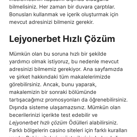
bilmelisiniz. Her zaman bir duvara çarptılar.
Bonusları kullanmak ve içerik oluşturmak için
mevcut adresinizi bilmeniz gerekir.
Lejyonerbet Hızlı Çözüm
Mümkün olan bu soruna hızlı bir şekilde
yardımcı olmak istiyoruz, bu nedenle mevcut
adresinizi bilmemiz gerekiyor. Ana sayfamızda
ve şirket hakkındaki tüm makalelerimizde
görebilirsiniz. Ancak, bunu yaparak,
makalemizin bir sonraki bölümünde
tartışacağımız promosyonları da öğrenebilirsiniz.
Dışında sisteme ulaşamazsınız. Mümkün olan
becerilerinizi içerikte test edebilir ve
Lejyonerbet hızlı çözüm
Ödülleri alabilirsiniz.
Farklı bölgelerin casino siteleri için farklı kuralları