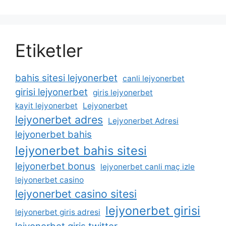
Etiketler
bahis sitesi lejyonerbet
canli lejyonerbet
girisi lejyonerbet
giris lejyonerbet
kayit lejyonerbet
Lejyonerbet
lejyonerbet adres
Lejyonerbet Adresi
lejyonerbet bahis
lejyonerbet bahis sitesi
lejyonerbet bonus
lejyonerbet canli maç izle
lejyonerbet casino
lejyonerbet casino sitesi
lejyonerbet girisi
lejyonerbet giris adresi