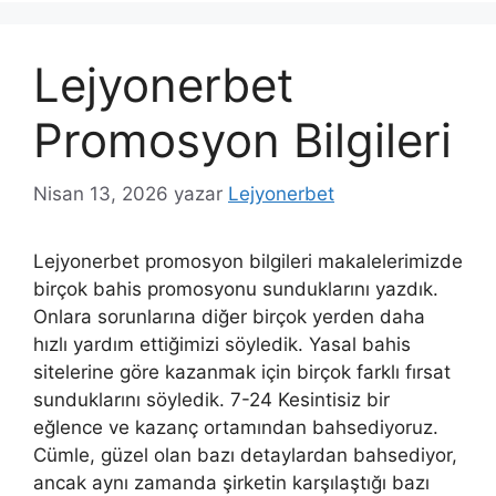
Lejyonerbet
Promosyon Bilgileri
Nisan 13, 2026
yazar
Lejyonerbet
Lejyonerbet promosyon bilgileri makalelerimizde
birçok bahis promosyonu sunduklarını yazdık.
Onlara sorunlarına diğer birçok yerden daha
hızlı yardım ettiğimizi söyledik. Yasal bahis
sitelerine göre kazanmak için birçok farklı fırsat
sunduklarını söyledik. 7-24 Kesintisiz bir
eğlence ve kazanç ortamından bahsediyoruz.
Cümle, güzel olan bazı detaylardan bahsediyor,
ancak aynı zamanda şirketin karşılaştığı bazı