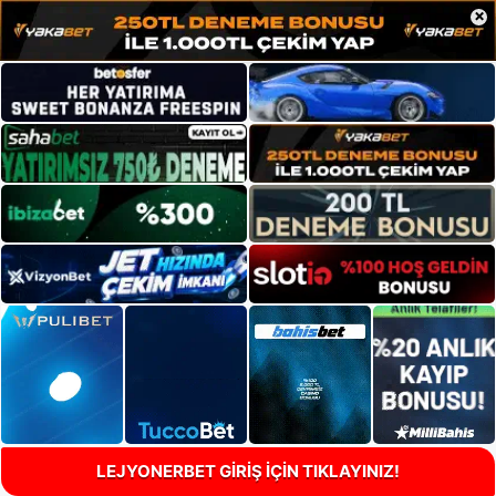
×
LEJYONERBET GİRİŞ İÇİN TIKLAYINIZ!