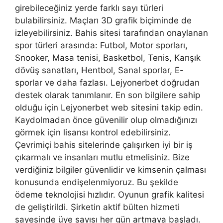
girebileceğiniz yerde farklı sayı türleri
bulabilirsiniz. Maçları 3D grafik biçiminde de
izleyebilirsiniz. Bahis sitesi tarafından onaylanan
spor türleri arasında: Futbol, Motor sporları,
Snooker, Masa tenisi, Basketbol, Tenis, Karışık
dövüş sanatları, Hentbol, Sanal sporlar, E-
sporlar ve daha fazlası. Lejyonerbet doğrudan
destek olarak tanımlanır. En son bilgilere sahip
olduğu için Lejyonerbet web sitesini takip edin.
Kaydolmadan önce güvenilir olup olmadığınızı
görmek için lisansı kontrol edebilirsiniz.
Çevrimiçi bahis sitelerinde çalışırken iyi bir iş
çıkarmalı ve insanları mutlu etmelisiniz. Bize
verdiğiniz bilgiler güvenlidir ve kimsenin çalması
konusunda endişelenmiyoruz. Bu şekilde
ödeme teknolojisi hızlıdır. Oyunun grafik kalitesi
de geliştirildi. Şirketin aktif bülten hizmeti
sayesinde üye sayısı her gün artmaya başladı.