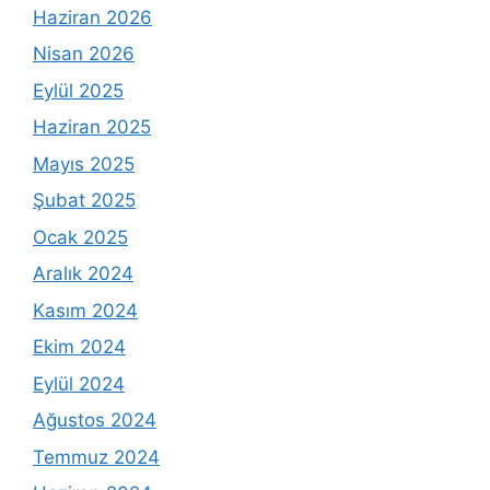
Haziran 2026
Nisan 2026
Eylül 2025
Haziran 2025
Mayıs 2025
Şubat 2025
Ocak 2025
Aralık 2024
Kasım 2024
Ekim 2024
Eylül 2024
Ağustos 2024
Temmuz 2024