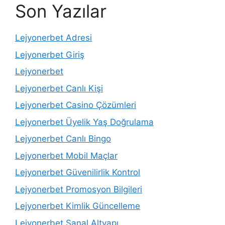
Son Yazılar
Lejyonerbet Adresi
Lejyonerbet Giriş
Lejyonerbet
Lejyonerbet Canlı Kişi
Lejyonerbet Casino Çözümleri
Lejyonerbet Üyelik Yaş Doğrulama
Lejyonerbet Canlı Bingo
Lejyonerbet Mobil Maçlar
Lejyonerbet Güvenilirlik Kontrol
Lejyonerbet Promosyon Bilgileri
Lejyonerbet Kimlik Güncelleme
Lejyonerbet Sanal Altyapı