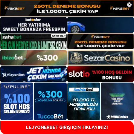
×
LEJYONERBET GİRİŞ İÇİN TIKLAYINIZ!