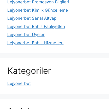
Lejyonerbet Promosyon Bilgileri
Lejyonerbet Kimlik Güncelleme
Lejyonerbet Sanal Altyapı
Lejyonerbet Bahis Faaliyetleri
Lejyonerbet Üyeler
Lejyonerbet Bahis Hizmetleri
Kategoriler
Lejyonerbet