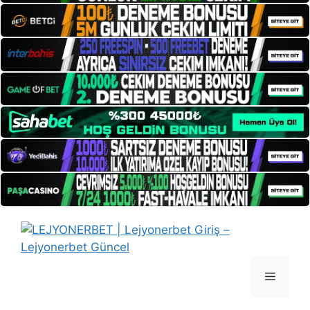
İçeriğe
atla
Menü