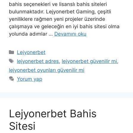
bahis seçenekleri ve lisanslı bahis siteleri
bulunmaktadır. Lejyonerbet Gaming, çeşitli
yeniliklere rağmen yeni projeler üzerinde
çalışmaya ve geleceğin en iyi bahis sitesi olma
yolunda adımlar …
Devamını oku
Kategoriler
Lejyonerbet
Etiketler
lejyonerbet adres
,
lejyonerbet güvenilir mi
,
lejyonerbet oyunları güvenilir mi
Yorum yap
Lejyonerbet Bahis
Sitesi