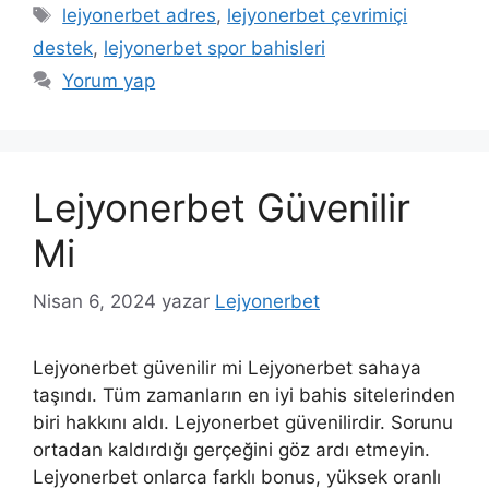
Etiketler
lejyonerbet adres
,
lejyonerbet çevrimiçi
destek
,
lejyonerbet spor bahisleri
Yorum yap
Lejyonerbet Güvenilir
Mi
Nisan 6, 2024
yazar
Lejyonerbet
Lejyonerbet güvenilir mi Lejyonerbet sahaya
taşındı. Tüm zamanların en iyi bahis sitelerinden
biri hakkını aldı. Lejyonerbet güvenilirdir. Sorunu
ortadan kaldırdığı gerçeğini göz ardı etmeyin.
Lejyonerbet onlarca farklı bonus, yüksek oranlı