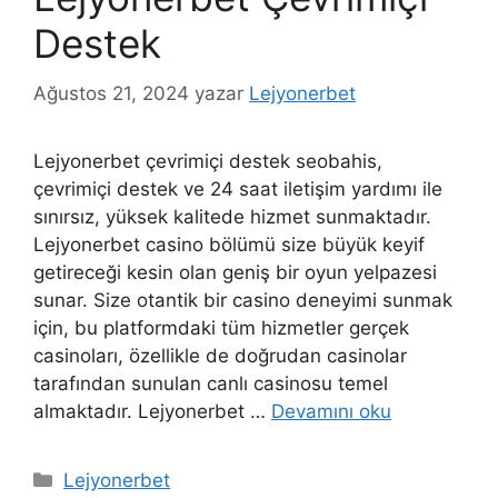
Destek
Ağustos 21, 2024
yazar
Lejyonerbet
Lejyonerbet çevrimiçi destek seobahis,
çevrimiçi destek ve 24 saat iletişim yardımı ile
sınırsız, yüksek kalitede hizmet sunmaktadır.
Lejyonerbet casino bölümü size büyük keyif
getireceği kesin olan geniş bir oyun yelpazesi
sunar. Size otantik bir casino deneyimi sunmak
için, bu platformdaki tüm hizmetler gerçek
casinoları, özellikle de doğrudan casinolar
tarafından sunulan canlı casinosu temel
almaktadır. Lejyonerbet …
Devamını oku
Kategoriler
Lejyonerbet