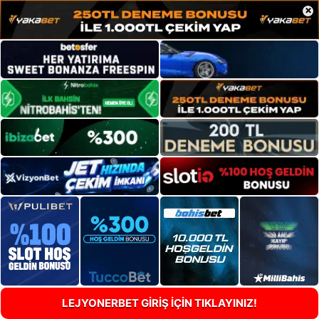
×
LEJYONERBET GİRİŞ İÇİN TIKLAYINIZ!