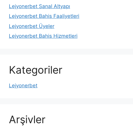
Lejyonerbet Sanal Altyapı
Lejyonerbet Bahis Faaliyetleri
Lejyonerbet Üyeler
Lejyonerbet Bahis Hizmetleri
Kategoriler
Lejyonerbet
Arşivler