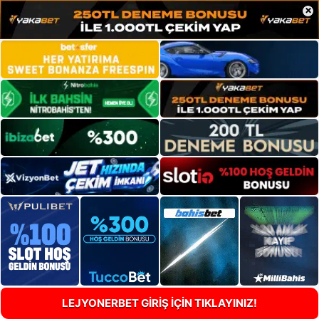
×
LEJYONERBET GİRİŞ İÇİN TIKLAYINIZ!