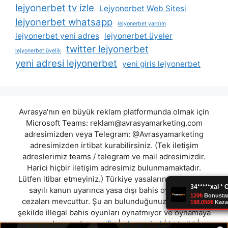
lejyonerbet tv izle
Lejyonerbet Web Sitesi
lejyonerbet whatsapp
lejyonerbet yardım
lejyonerbet yeni adres
lejyonerbet üyeler
twitter lejyonerbet
lejyonerbet üyelik
yeni adresi lejyonerbet
yeni giris lejyonerbet
Avrasya'nın en büyük reklam platformunda olmak için
Microsoft Teams:
reklam@avrasyamarketing.com
adresimizden veya Telegram: @Avrasyamarketing
adresimizden irtibat kurabilirsiniz. (Tek iletişim
adreslerimiz teams / telegram ve mail adresimizdir.
Harici hiçbir iletişim adresimiz bulunmamaktadır.
Lütfen itibar etmeyiniz.) Türkiye yasalarına göre 7258
sayılı kanun uyarınca yasa dışı bahis oynamanın
cezaları mevcuttur. Şu an bulunduğunuz site hiç bir
şekilde illegal bahis oyunları oynatmıyor ve oynamaya
aracı olmuyordur.
casifix
|
ntvsporbet
|
betwild
|