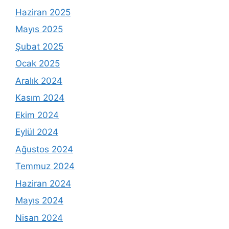
Haziran 2025
Mayıs 2025
Şubat 2025
Ocak 2025
Aralık 2024
Kasım 2024
Ekim 2024
Eylül 2024
Ağustos 2024
Temmuz 2024
Haziran 2024
Mayıs 2024
Nisan 2024