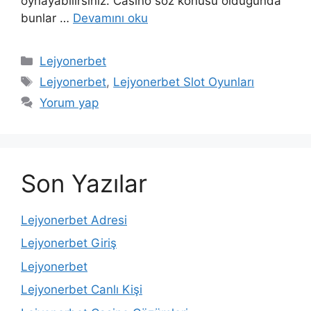
oynayabilirsiniz. Casino söz konusu olduğunda
bunlar …
Devamını oku
Kategoriler
Lejyonerbet
Etiketler
Lejyonerbet
,
Lejyonerbet Slot Oyunları
Yorum yap
Son Yazılar
Lejyonerbet Adresi
Lejyonerbet Giriş
Lejyonerbet
Lejyonerbet Canlı Kişi