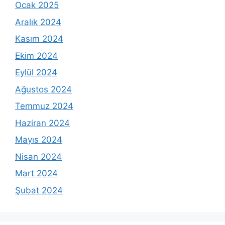
Ocak 2025
Aralık 2024
Kasım 2024
Ekim 2024
Eylül 2024
Ağustos 2024
Temmuz 2024
Haziran 2024
Mayıs 2024
Nisan 2024
Mart 2024
Şubat 2024