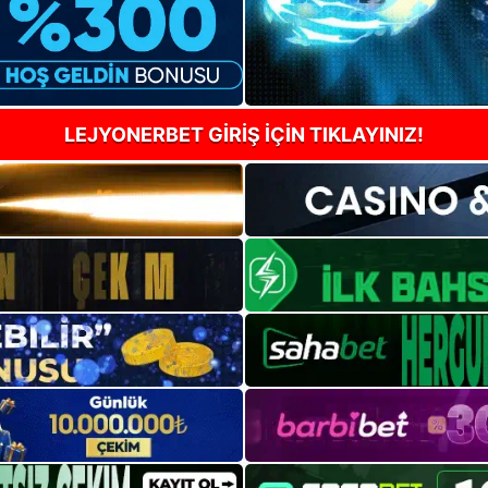
LEJYONERBET GİRİŞ İÇİN TIKLAYINIZ!