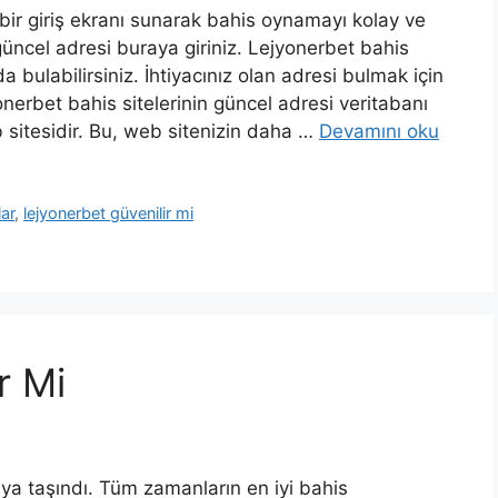
bir giriş ekranı sunarak bahis oynamayı kolay ve
n güncel adresi buraya giriniz. Lejyonerbet bahis
a bulabilirsiniz. İhtiyacınız olan adresi bulmak için
onerbet bahis sitelerinin güncel adresi veritabanı
 sitesidir. Bu, web sitenizin daha …
Devamını oku
ar
,
lejyonerbet güvenilir mi
r Mi
ya taşındı. Tüm zamanların en iyi bahis