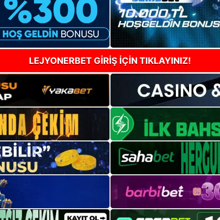
LEJYONERBET GİRİŞ İÇİN TIKLAYINIZ!