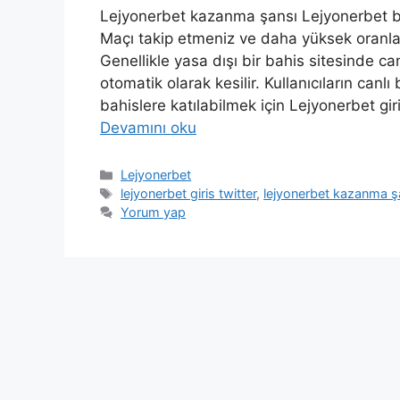
Lejyonerbet kazanma şansı Lejyonerbet b
Maçı takip etmeniz ve daha yüksek oranla
Genellikle yasa dışı bir bahis sitesinde c
otomatik olarak kesilir. Kullanıcıların canl
bahislere katılabilmek için Lejyonerbet g
Devamını oku
Kategoriler
Lejyonerbet
Etiketler
lejyonerbet giris twitter
,
lejyonerbet kazanma ş
Yorum yap