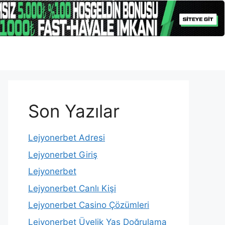
Son Yazılar
Lejyonerbet Adresi
Lejyonerbet Giriş
Lejyonerbet
Lejyonerbet Canlı Kişi
Lejyonerbet Casino Çözümleri
Lejyonerbet Üyelik Yaş Doğrulama