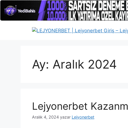
İçeriğe
atla
Ay:
Aralık 2024
Lejyonerbet Kazanm
Aralık 4, 2024
yazar
Lejyonerbet