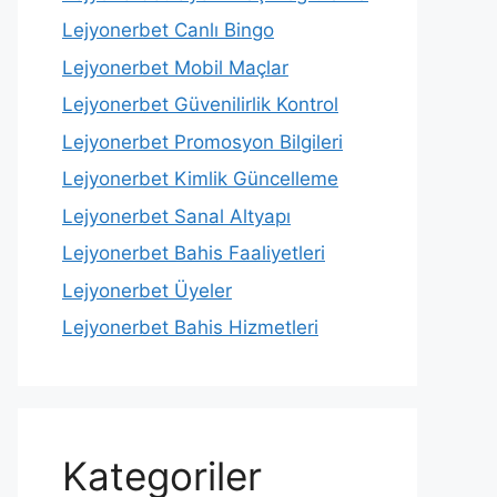
Lejyonerbet Canlı Bingo
Lejyonerbet Mobil Maçlar
Lejyonerbet Güvenilirlik Kontrol
Lejyonerbet Promosyon Bilgileri
Lejyonerbet Kimlik Güncelleme
Lejyonerbet Sanal Altyapı
Lejyonerbet Bahis Faaliyetleri
Lejyonerbet Üyeler
Lejyonerbet Bahis Hizmetleri
Kategoriler