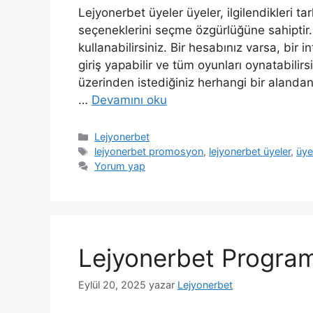
Lejyonerbet üyeler üyeler, ilgilendikleri 
seçeneklerini seçme özgürlüğüne sahiptir. 
kullanabilirsiniz. Bir hesabınız varsa, bir
giriş yapabilir ve tüm oyunları oynatabilirs
üzerinden istediğiniz herhangi bir alanda
…
Devamını oku
Kategoriler
Lejyonerbet
Etiketler
lejyonerbet promosyon
,
lejyonerbet üyeler
,
üye
Yorum yap
Lejyonerbet Progra
Eylül 20, 2025
yazar
Lejyonerbet