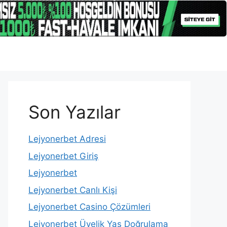
Son Yazılar
Lejyonerbet Adresi
Lejyonerbet Giriş
Lejyonerbet
Lejyonerbet Canlı Kişi
Lejyonerbet Casino Çözümleri
Lejyonerbet Üyelik Yaş Doğrulama