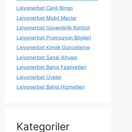
Lejyonerbet Canlı Bingo
Lejyonerbet Mobil Maçlar
Lejyonerbet Güvenilirlik Kontrol
Lejyonerbet Promosyon Bilgileri
Lejyonerbet Kimlik Güncelleme
Lejyonerbet Sanal Altyapı
Lejyonerbet Bahis Faaliyetleri
Lejyonerbet Üyeler
Lejyonerbet Bahis Hizmetleri
Kategoriler