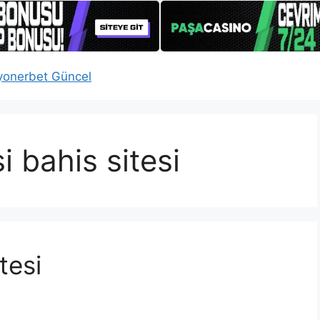
i bahis sitesi
tesi