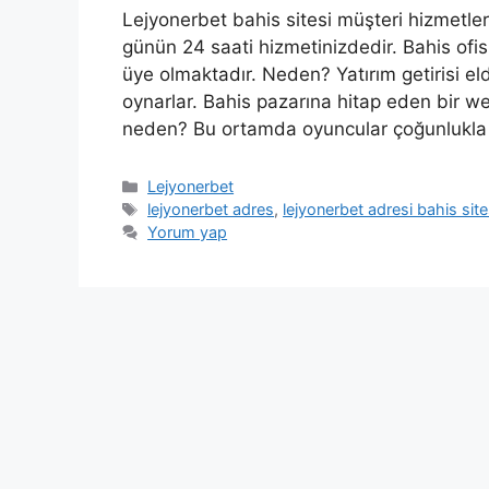
Lejyonerbet bahis sitesi müşteri hizmetler
günün 24 saati hizmetinizdedir. Bahis ofi
üye olmaktadır. Neden? Yatırım getirisi el
oynarlar. Bahis pazarına hitap eden bir we
neden? Bu ortamda oyuncular çoğunlukl
Kategoriler
Lejyonerbet
Etiketler
lejyonerbet adres
,
lejyonerbet adresi bahis site
Yorum yap