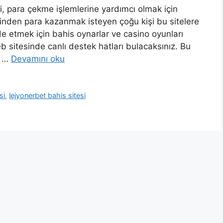
i, para çekme işlemlerine yardımcı olmak için
sinden para kazanmak isteyen çoğu kişi bu sitelere
de etmek için bahis oynarlar ve casino oyunları
b sitesinde canlı destek hatları bulacaksınız. Bu
a …
Devamını oku
si
,
lejyonerbet bahis sitesi