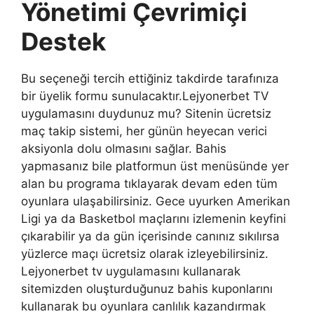
Yönetimi Çevrimiçi
Destek
Bu seçeneği tercih ettiğiniz takdirde tarafınıza
bir üyelik formu sunulacaktır.Lejyonerbet TV
uygulamasını duydunuz mu? Sitenin ücretsiz
maç takip sistemi, her günün heyecan verici
aksiyonla dolu olmasını sağlar. Bahis
yapmasanız bile platformun üst menüsünde yer
alan bu programa tıklayarak devam eden tüm
oyunlara ulaşabilirsiniz. Gece uyurken Amerikan
Ligi ya da Basketbol maçlarını izlemenin keyfini
çıkarabilir ya da gün içerisinde canınız sıkılırsa
yüzlerce maçı ücretsiz olarak izleyebilirsiniz.
Lejyonerbet tv uygulamasını kullanarak
sitemizden oluşturduğunuz bahis kuponlarını
kullanarak bu oyunlara canlılık kazandırmak