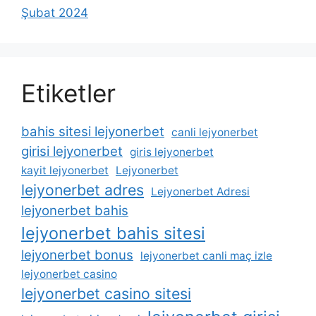
Şubat 2024
Etiketler
bahis sitesi lejyonerbet
canli lejyonerbet
girisi lejyonerbet
giris lejyonerbet
kayit lejyonerbet
Lejyonerbet
lejyonerbet adres
Lejyonerbet Adresi
lejyonerbet bahis
lejyonerbet bahis sitesi
lejyonerbet bonus
lejyonerbet canli maç izle
lejyonerbet casino
lejyonerbet casino sitesi