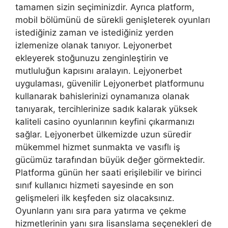
tamamen sizin seçiminizdir. Ayrıca platform,
mobil bölümünü de sürekli genişleterek oyunları
istediğiniz zaman ve istediğiniz yerden
izlemenize olanak tanıyor. Lejyonerbet
ekleyerek stoğunuzu zenginleştirin ve
mutluluğun kapısını aralayın. Lejyonerbet
uygulaması, güvenilir Lejyonerbet platformunu
kullanarak bahislerinizi oynamanıza olanak
tanıyarak, tercihlerinize sadık kalarak yüksek
kaliteli casino oyunlarının keyfini çıkarmanızı
sağlar. Lejyonerbet ülkemizde uzun süredir
mükemmel hizmet sunmakta ve vasıflı iş
gücümüz tarafından büyük değer görmektedir.
Platforma günün her saati erişilebilir ve birinci
sınıf kullanıcı hizmeti sayesinde en son
gelişmeleri ilk keşfeden siz olacaksınız.
Oyunların yanı sıra para yatırma ve çekme
hizmetlerinin yanı sıra lisanslama seçenekleri de