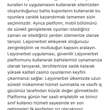
kuralları
tv uygulamasını kullanarak sitemizden
oluşturduğunuz bahis kuponlarını kullanarak bu
oyunlara canlılık kazandırmak tamamen sizin
seçiminizdir. Ayrıca platform, mobil bölümünü
de sürekli genişleterek oyunları istediğiniz
zaman ve istediğiniz yerden izlemenize olanak
tanıyor. Lejyonerbet ekleyerek stoğunuzu
zenginleştirin ve mutluluğun kapısını aralayın.
Lejyonerbet uygulaması, güvenilir Lejyonerbet
platformunu kullanarak bahislerinizi oynamanıza
olanak tanıyarak, tercihlerinize sadık kalarak
yüksek kaliteli casino oyunlarının keyfini
çıkarmanızı sağlar. Lejyonerbet ülkemizde uzun
süredir mükemmel hizmet sunmakta ve vasıflı iş
gücümüz tarafından büyük değer görmektedir.
Platforma günün her saati erişilebilir ve birinci
sınıf kullanıcı hizmeti sayesinde en son
gelişmeleri ilk keşfeden siz olacaksınız.