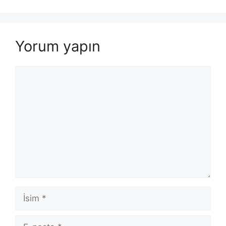
Yorum yapın
Yorum
İsim
E-