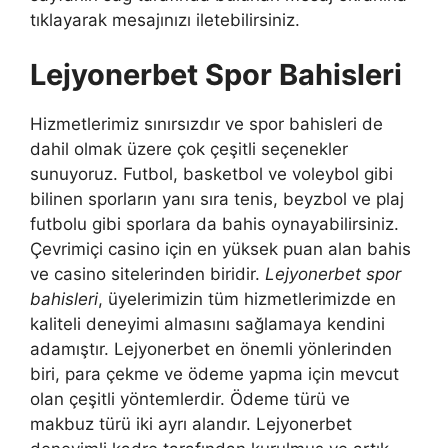
tıklayarak mesajınızı iletebilirsiniz.
Lejyonerbet Spor Bahisleri
Hizmetlerimiz sınırsızdır ve spor bahisleri de
dahil olmak üzere çok çeşitli seçenekler
sunuyoruz. Futbol, ​​basketbol ve voleybol gibi
bilinen sporların yanı sıra tenis, beyzbol ve plaj
futbolu gibi sporlara da bahis oynayabilirsiniz.
Çevrimiçi casino için en yüksek puan alan bahis
ve casino sitelerinden biridir.
Lejyonerbet spor
bahisleri
, üyelerimizin tüm hizmetlerimizde en
kaliteli deneyimi almasını sağlamaya kendini
adamıştır. Lejyonerbet en önemli yönlerinden
biri, para çekme ve ödeme yapma için mevcut
olan çeşitli yöntemlerdir. Ödeme türü ve
makbuz türü iki ayrı alandır. Lejyonerbet