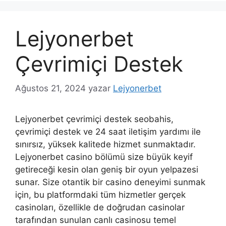
Lejyonerbet
Çevrimiçi Destek
Ağustos 21, 2024
yazar
Lejyonerbet
Lejyonerbet çevrimiçi destek seobahis,
çevrimiçi destek ve 24 saat iletişim yardımı ile
sınırsız, yüksek kalitede hizmet sunmaktadır.
Lejyonerbet casino bölümü size büyük keyif
getireceği kesin olan geniş bir oyun yelpazesi
sunar. Size otantik bir casino deneyimi sunmak
için, bu platformdaki tüm hizmetler gerçek
casinoları, özellikle de doğrudan casinolar
tarafından sunulan canlı casinosu temel