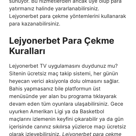
sunuyor. Bu hizmetlerden ancak üye olup para
yatırmanız halinde yararlanabilirsiniz.
Lejyonerbet para çekme yöntemlerini kullanarak
para kazanabilirsiniz.
Lejyonerbet Para Çekme
Kuralları
Lejyonerbet TV uygulamasını duydunuz mu?
Sitenin ücretsiz maç takip sistemi, her günün
heyecan verici aksiyonla dolu olmasını sağlar.
Bahis yapmasanız bile platformun üst
menüsünde yer alan bu programa tıklayarak
devam eden tüm oyunlara ulaşabilirsiniz. Gece
uyurken Amerikan Ligi ya da Basketbol
maçlarını izlemenin keyfini çıkarabilir ya da gün
içerisinde canınız sıkılırsa yüzlerce maçı ücretsiz
olarak izleyebilirsiniz.
Lejyonerbet para çekme