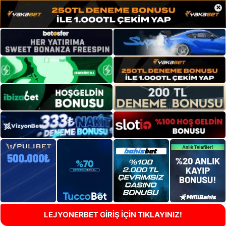
×
LEJYONERBET GİRİŞ İÇİN TIKLAYINIZ!