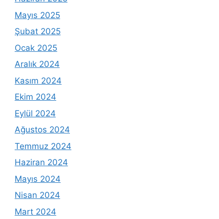
Mayıs 2025
Şubat 2025
Ocak 2025
Aralık 2024
Kasım 2024
Ekim 2024
Eylül 2024
Ağustos 2024
Temmuz 2024
Haziran 2024
Mayıs 2024
Nisan 2024
Mart 2024