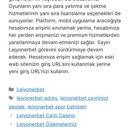
Oyunların yanı sıra para yatırma ve çekme
hizmetlerinin yanı sıra lisanslama seçenekleri de
sunuyorlar. Platform, mobil uygulama aracılığıyla
hesabınıza erişimi sınırlamak yerine, hesabınıza
her yerden erişmenizi ve premium hizmetlerden
yararlanmaya devam etmenizi sağlar. Sayın
Lejyonerbet görevini sürdürmeye devam
edecek. Hesabınıza erişim sağlamak için eski
web sitenizin giriş URL’sini kullanmak yerine
yeni giriş URL’nizi kullanın.
Kategoriler
Lejyonerbet
Etiketler
lejyonerbet adres
,
lejyonerbet çevrimiçi
destek
,
lejyonerbet spor bahisleri
Lejyonerbet Canlı Casino
Lejyonerbet Ödemeleriniz