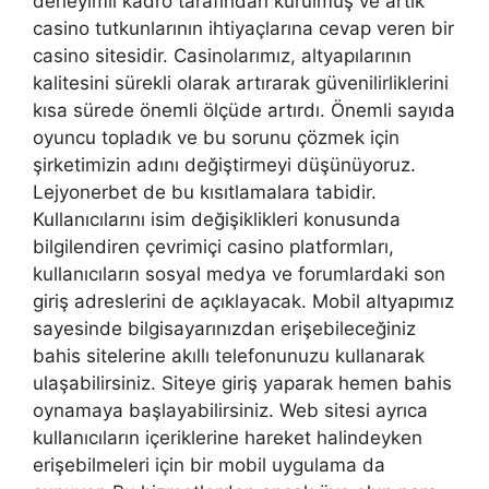
deneyimli kadro tarafından kurulmuş ve artık
casino tutkunlarının ihtiyaçlarına cevap veren bir
casino sitesidir. Casinolarımız, altyapılarının
kalitesini sürekli olarak artırarak güvenilirliklerini
kısa sürede önemli ölçüde artırdı. Önemli sayıda
oyuncu topladık ve bu sorunu çözmek için
şirketimizin adını değiştirmeyi düşünüyoruz.
Lejyonerbet de bu kısıtlamalara tabidir.
Kullanıcılarını isim değişiklikleri konusunda
bilgilendiren çevrimiçi casino platformları,
kullanıcıların sosyal medya ve forumlardaki son
giriş adreslerini de açıklayacak. Mobil altyapımız
sayesinde bilgisayarınızdan erişebileceğiniz
bahis sitelerine akıllı telefonunuzu kullanarak
ulaşabilirsiniz. Siteye giriş yaparak hemen bahis
oynamaya başlayabilirsiniz. Web sitesi ayrıca
kullanıcıların içeriklerine hareket halindeyken
erişebilmeleri için bir mobil uygulama da