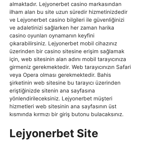
almaktadır. Lejyonerbet casino markasından
ilham alan bu site uzun süredir hizmetinizdedir
ve Lejyonerbet casino bilgileri ile güvenliğinizi
ve adaletinizi sağlarken her zaman harika
casino oyunları oynamanın keyfini
çıkarabilirsiniz. Lejyonerbet mobil cihazınız
üzerinden bir casino sitesine erişim sağlamak
için, web sitesinin alan adını mobil tarayıcınıza
girmeniz gerekmektedir. Web tarayıcınızın Safari
veya Opera olması gerekmektedir. Bahis
şirketinin web sitesine bu tarayıcı üzerinden
eriştiğinizde sitenin ana sayfasına
yönlendirileceksiniz. Lejyonerbet müşteri
hizmetleri web sitesinin ana sayfasının üst
kısmında kırmızı bir giriş butonu bulacaksınız.
Lejyonerbet Site