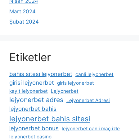
Nisan 2024
Mart 2024
Şubat 2024
Etiketler
bahis sitesi lejyonerbet
canli lejyonerbet
girisi lejyonerbet
giris lejyonerbet
kayit lejyonerbet
Lejyonerbet
lejyonerbet adres
Lejyonerbet Adresi
lejyonerbet bahis
lejyonerbet bahis sitesi
lejyonerbet bonus
lejyonerbet canli maç izle
lejyonerbet casino