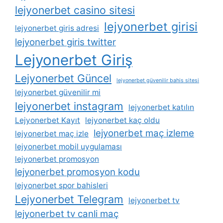
lejyonerbet casino sitesi
lejyonerbet girisi
lejyonerbet giris adresi
lejyonerbet giris twitter
Lejyonerbet Giriş
Lejyonerbet Güncel
lejyonerbet güvenilir bahis sitesi
lejyonerbet güvenilir mi
lejyonerbet instagram
lejyonerbet katılın
Lejyonerbet Kayıt
lejyonerbet kaç oldu
lejyonerbet maç izleme
lejyonerbet maç izle
lejyonerbet mobil uygulaması
lejyonerbet promosyon
lejyonerbet promosyon kodu
lejyonerbet spor bahisleri
Lejyonerbet Telegram
lejyonerbet tv
lejyonerbet tv canli maç