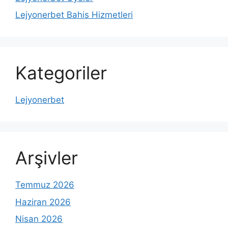
Lejyonerbet Bahis Hizmetleri
Kategoriler
Lejyonerbet
Arşivler
Temmuz 2026
Haziran 2026
Nisan 2026