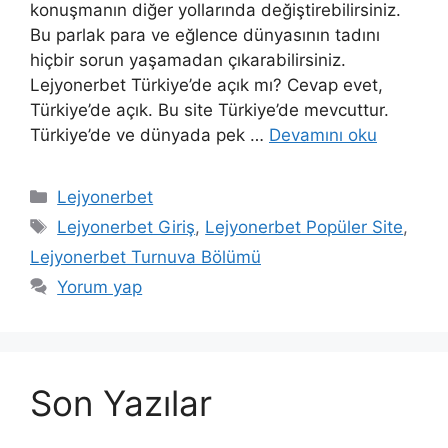
konuşmanın diğer yollarında değiştirebilirsiniz.
Bu parlak para ve eğlence dünyasının tadını
hiçbir sorun yaşamadan çıkarabilirsiniz.
Lejyonerbet Türkiye’de açık mı? Cevap evet,
Türkiye’de açık. Bu site Türkiye’de mevcuttur.
Türkiye’de ve dünyada pek …
Devamını oku
Kategoriler
Lejyonerbet
Etiketler
Lejyonerbet Giriş
,
Lejyonerbet Popüler Site
,
Lejyonerbet Turnuva Bölümü
Yorum yap
Son Yazılar