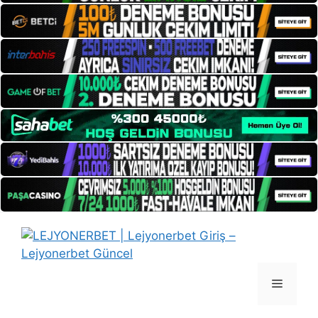
İçeriğe
atla
Menü