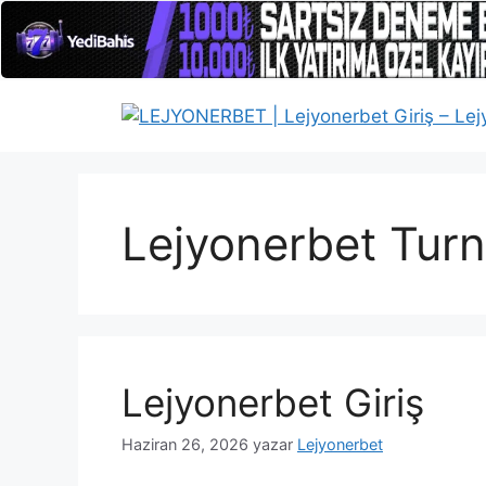
İçeriğe
atla
Lejyonerbet Tur
Lejyonerbet Giriş
Haziran 26, 2026
yazar
Lejyonerbet