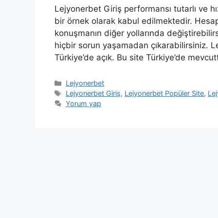
Lejyonerbet Giriş performansı tutarlı ve hız
bir örnek olarak kabul edilmektedir. Hesap
konuşmanın diğer yollarında değiştirebilir
hiçbir sorun yaşamadan çıkarabilirsiniz. 
Türkiye’de açık. Bu site Türkiye’de mevcu
Kategoriler
Lejyonerbet
Etiketler
Lejyonerbet Giriş
,
Lejyonerbet Popüler Site
,
Le
Yorum yap