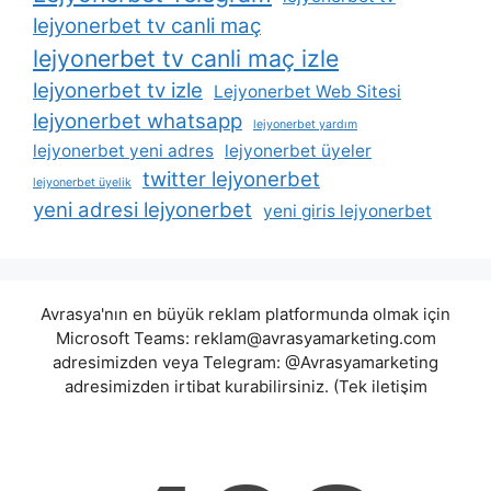
lejyonerbet tv canli maç
lejyonerbet tv canli maç izle
lejyonerbet tv izle
Lejyonerbet Web Sitesi
lejyonerbet whatsapp
lejyonerbet yardım
lejyonerbet yeni adres
lejyonerbet üyeler
twitter lejyonerbet
lejyonerbet üyelik
yeni adresi lejyonerbet
yeni giris lejyonerbet
Avrasya'nın en büyük reklam platformunda olmak için
Microsoft Teams:
reklam@avrasyamarketing.com
adresimizden veya Telegram: @Avrasyamarketing
adresimizden irtibat kurabilirsiniz. (Tek iletişim
adreslerimiz teams / telegram ve mail adresimizdir.
Harici hiçbir iletişim adresimiz bulunmamaktadır.
Lütfen itibar etmeyiniz.) Türkiye yasalarına göre 7258
sayılı kanun uyarınca yasa dışı bahis oynamanın