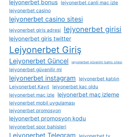
lejyonerbet bonus
lejyonerbet canli maç izle
lejyonerbet casino
lejyonerbet casino sitesi
lejyonerbet girisi
lejyonerbet giris adresi
lejyonerbet giris twitter
Lejyonerbet Giriş
Lejyonerbet Güncel
lejyonerbet güvenilir bahis sitesi
lejyonerbet güvenilir mi
lejyonerbet instagram
lejyonerbet katılın
Lejyonerbet Kayıt
lejyonerbet kaç oldu
lejyonerbet maç izleme
lejyonerbet maç izle
lejyonerbet mobil uygulaması
lejyonerbet promosyon
lejyonerbet promosyon kodu
lejyonerbet spor bahisleri
Lejyonerbet Telegram
lejyonerbet tv