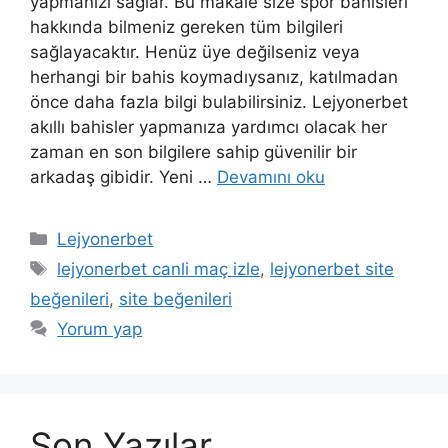
yapmanızı sağlar. Bu makale size spor bahisleri
hakkında bilmeniz gereken tüm bilgileri
sağlayacaktır. Henüz üye değilseniz veya
herhangi bir bahis koymadıysanız, katılmadan
önce daha fazla bilgi bulabilirsiniz. Lejyonerbet
akıllı bahisler yapmanıza yardımcı olacak her
zaman en son bilgilere sahip güvenilir bir
arkadaş gibidir. Yeni …
Devamını oku
Kategoriler
Lejyonerbet
Etiketler
lejyonerbet canli maç izle
,
lejyonerbet site
beğenileri
,
site beğenileri
Yorum yap
Son Yazılar