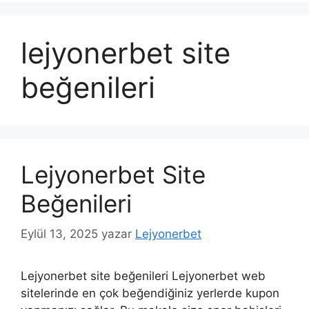
lejyonerbet site
beğenileri
Lejyonerbet Site
Beğenileri
Eylül 13, 2025
yazar
Lejyonerbet
Lejyonerbet site beğenileri Lejyonerbet web
sitelerinde en çok beğendiğiniz yerlerde kupon