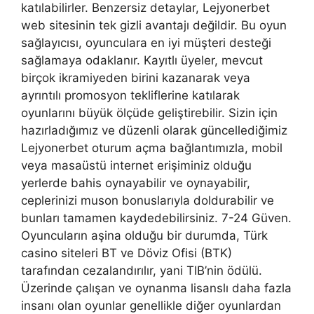
katılabilirler. Benzersiz detaylar, Lejyonerbet
web sitesinin tek gizli avantajı değildir. Bu oyun
sağlayıcısı, oyunculara en iyi müşteri desteği
sağlamaya odaklanır. Kayıtlı üyeler, mevcut
birçok ikramiyeden birini kazanarak veya
ayrıntılı promosyon tekliflerine katılarak
oyunlarını büyük ölçüde geliştirebilir. Sizin için
hazırladığımız ve düzenli olarak güncellediğimiz
Lejyonerbet oturum açma bağlantımızla, mobil
veya masaüstü internet erişiminiz olduğu
yerlerde bahis oynayabilir ve oynayabilir,
ceplerinizi muson bonuslarıyla doldurabilir ve
bunları tamamen kaydedebilirsiniz. 7-24 Güven.
Oyuncuların aşina olduğu bir durumda, Türk
casino siteleri BT ve Döviz Ofisi (BTK)
tarafından cezalandırılır, yani TIB’nin ödülü.
Üzerinde çalışan ve oynanma lisanslı daha fazla
insanı olan oyunlar genellikle diğer oyunlardan