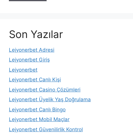
Son Yazılar
Lejyonerbet Adresi
Lejyonerbet Giriş
Lejyonerbet
Lejyonerbet Canlı Kişi
Lejyonerbet Casino Çözümleri
Lejyonerbet Üyelik Yaş Doğrulama
Lejyonerbet Canlı Bingo
Lejyonerbet Mobil Maçlar
Lejyonerbet Güvenilirlik Kontrol