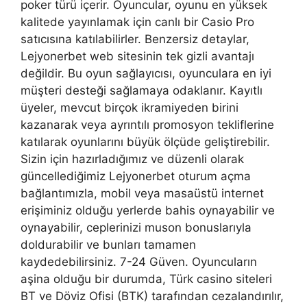
poker türü içerir. Oyuncular, oyunu en yüksek
kalitede yayınlamak için canlı bir Casio Pro
satıcısına katılabilirler. Benzersiz detaylar,
Lejyonerbet web sitesinin tek gizli avantajı
değildir. Bu oyun sağlayıcısı, oyunculara en iyi
müşteri desteği sağlamaya odaklanır. Kayıtlı
üyeler, mevcut birçok ikramiyeden birini
kazanarak veya ayrıntılı promosyon tekliflerine
katılarak oyunlarını büyük ölçüde geliştirebilir.
Sizin için hazırladığımız ve düzenli olarak
güncellediğimiz Lejyonerbet oturum açma
bağlantımızla, mobil veya masaüstü internet
erişiminiz olduğu yerlerde bahis oynayabilir ve
oynayabilir, ceplerinizi muson bonuslarıyla
doldurabilir ve bunları tamamen
kaydedebilirsiniz. 7-24 Güven. Oyuncuların
aşina olduğu bir durumda, Türk casino siteleri
BT ve Döviz Ofisi (BTK) tarafından cezalandırılır,