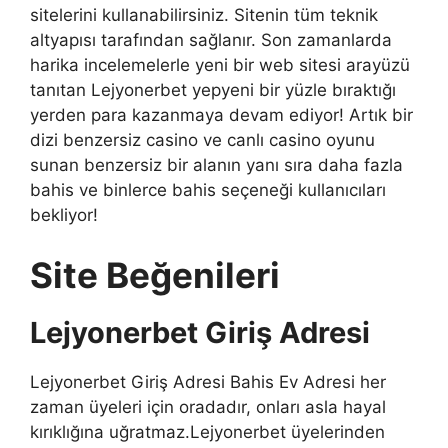
sitelerini kullanabilirsiniz. Sitenin tüm teknik
altyapısı tarafından sağlanır. Son zamanlarda
harika incelemelerle yeni bir web sitesi arayüzü
tanıtan Lejyonerbet yepyeni bir yüzle bıraktığı
yerden para kazanmaya devam ediyor! Artık bir
dizi benzersiz casino ve canlı casino oyunu
sunan benzersiz bir alanın yanı sıra daha fazla
bahis ve binlerce bahis seçeneği kullanıcıları
bekliyor!
Site Beğenileri
Lejyonerbet Giriş Adresi
Lejyonerbet Giriş Adresi Bahis Ev Adresi her
zaman üyeleri için oradadır, onları asla hayal
kırıklığına uğratmaz.Lejyonerbet üyelerinden