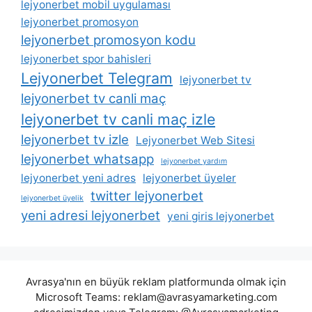
lejyonerbet mobil uygulaması
lejyonerbet promosyon
lejyonerbet promosyon kodu
lejyonerbet spor bahisleri
Lejyonerbet Telegram
lejyonerbet tv
lejyonerbet tv canli maç
lejyonerbet tv canli maç izle
lejyonerbet tv izle
Lejyonerbet Web Sitesi
lejyonerbet whatsapp
lejyonerbet yardım
lejyonerbet yeni adres
lejyonerbet üyeler
twitter lejyonerbet
lejyonerbet üyelik
yeni adresi lejyonerbet
yeni giris lejyonerbet
Avrasya'nın en büyük reklam platformunda olmak için
Microsoft Teams:
reklam@avrasyamarketing.com