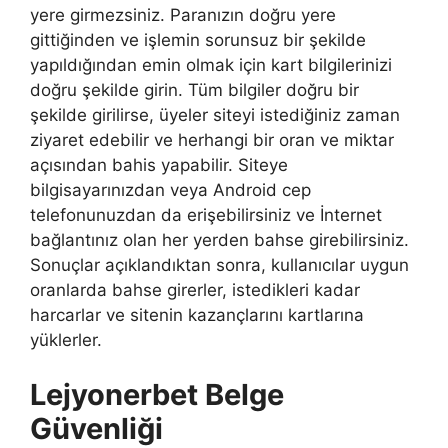
yere girmezsiniz. Paranızın doğru yere
gittiğinden ve işlemin sorunsuz bir şekilde
yapıldığından emin olmak için kart bilgilerinizi
doğru şekilde girin. Tüm bilgiler doğru bir
şekilde girilirse, üyeler siteyi istediğiniz zaman
ziyaret edebilir ve herhangi bir oran ve miktar
açısından bahis yapabilir. Siteye
bilgisayarınızdan veya Android cep
telefonunuzdan da erişebilirsiniz ve İnternet
bağlantınız olan her yerden bahse girebilirsiniz.
Sonuçlar açıklandıktan sonra, kullanıcılar uygun
oranlarda bahse girerler, istedikleri kadar
harcarlar ve sitenin kazançlarını kartlarına
yüklerler.
Lejyonerbet Belge
Güvenliği