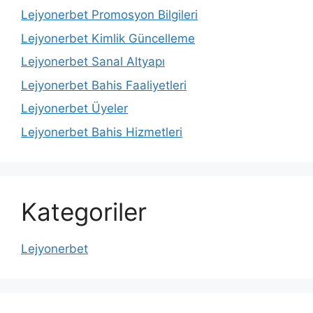
Lejyonerbet Promosyon Bilgileri
Lejyonerbet Kimlik Güncelleme
Lejyonerbet Sanal Altyapı
Lejyonerbet Bahis Faaliyetleri
Lejyonerbet Üyeler
Lejyonerbet Bahis Hizmetleri
Kategoriler
Lejyonerbet