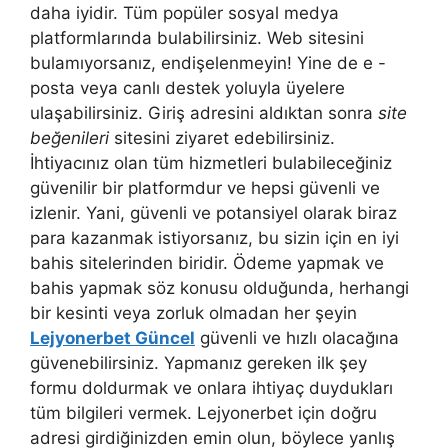
daha iyidir. Tüm popüler sosyal medya
platformlarında bulabilirsiniz. Web sitesini
bulamıyorsanız, endişelenmeyin! Yine de e -
posta veya canlı destek yoluyla üyelere
ulaşabilirsiniz. Giriş adresini aldıktan sonra
site
beğenileri
sitesini ziyaret edebilirsiniz.
İhtiyacınız olan tüm hizmetleri bulabileceğiniz
güvenilir bir platformdur ve hepsi güvenli ve
izlenir. Yani, güvenli ve potansiyel olarak biraz
para kazanmak istiyorsanız, bu sizin için en iyi
bahis sitelerinden biridir. Ödeme yapmak ve
bahis yapmak söz konusu olduğunda, herhangi
bir kesinti veya zorluk olmadan her şeyin
Lejyonerbet Güncel
güvenli ve hızlı olacağına
güvenebilirsiniz. Yapmanız gereken ilk şey
formu doldurmak ve onlara ihtiyaç duydukları
tüm bilgileri vermek. Lejyonerbet için doğru
adresi girdiğinizden emin olun, böylece yanlış