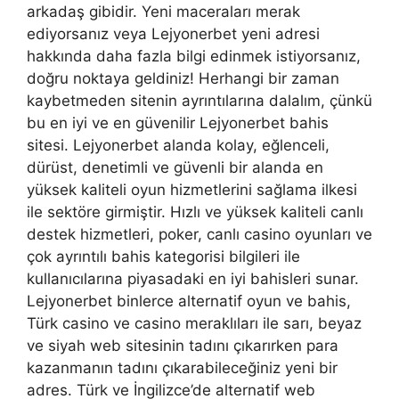
arkadaş gibidir. Yeni maceraları merak
ediyorsanız veya Lejyonerbet yeni adresi
hakkında daha fazla bilgi edinmek istiyorsanız,
doğru noktaya geldiniz! Herhangi bir zaman
kaybetmeden sitenin ayrıntılarına dalalım, çünkü
bu en iyi ve en güvenilir Lejyonerbet bahis
sitesi. Lejyonerbet alanda kolay, eğlenceli,
dürüst, denetimli ve güvenli bir alanda en
yüksek kaliteli oyun hizmetlerini sağlama ilkesi
ile sektöre girmiştir. Hızlı ve yüksek kaliteli canlı
destek hizmetleri, poker, canlı casino oyunları ve
çok ayrıntılı bahis kategorisi bilgileri ile
kullanıcılarına piyasadaki en iyi bahisleri sunar.
Lejyonerbet binlerce alternatif oyun ve bahis,
Türk casino ve casino meraklıları ile sarı, beyaz
ve siyah web sitesinin tadını çıkarırken para
kazanmanın tadını çıkarabileceğiniz yeni bir
adres. Türk ve İngilizce’de alternatif web