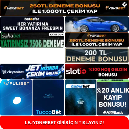
×
LEJYONERBET GİRİŞ İÇİN TIKLAYINIZ!