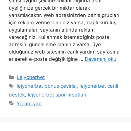
şansı uygun şekilde kullanıldığında aktif
üyeliğinize gerçek bir miktar olarak
yansıtılacaktır. Web adresinizden bahis grupları
için reklam verme planınız varsa, bağlı kuruluş
uygulamaları sayfanın altında reklam
vereceğiniz. Kullanmak istemediğiniz posta
adresini güncelleme planınız varsa, üye
olduğunuz web sitesinin canlı yardım sayfasına
erişerek e-posta değişikliğine …
Devamını oku
Kategoriler
Lejyonerbet
Etiketler
lejyonerbet bonus çevirisi
,
lejyonerbet canli
destek
,
lejyonerbet spor fırsatları
Yorum yap