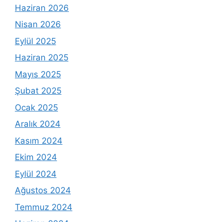
Haziran 2026
Nisan 2026
Eylül 2025
Haziran 2025
Mayıs 2025
Şubat 2025
Ocak 2025
Aralık 2024
Kasım 2024
Ekim 2024
Eylül 2024
Ağustos 2024
Temmuz 2024