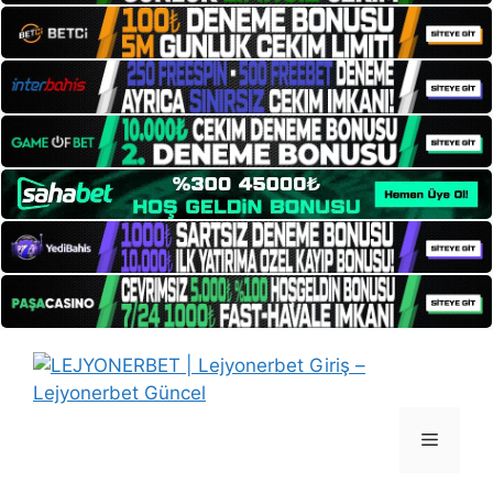
İçeriğe
atla
Menü