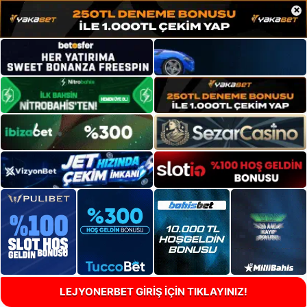
×
LEJYONERBET GİRİŞ İÇİN TIKLAYINIZ!