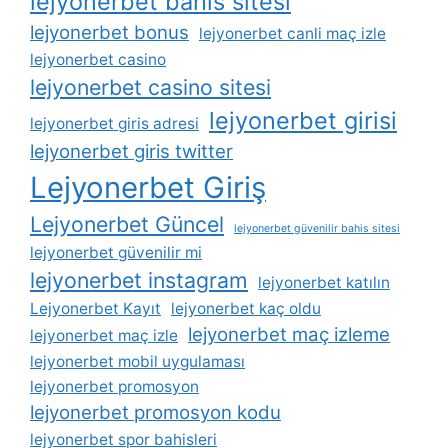
lejyonerbet bahis sitesi
lejyonerbet bonus
lejyonerbet canli maç izle
lejyonerbet casino
lejyonerbet casino sitesi
lejyonerbet girisi
lejyonerbet giris adresi
lejyonerbet giris twitter
Lejyonerbet Giriş
Lejyonerbet Güncel
lejyonerbet güvenilir bahis sitesi
lejyonerbet güvenilir mi
lejyonerbet instagram
lejyonerbet katılın
Lejyonerbet Kayıt
lejyonerbet kaç oldu
lejyonerbet maç izleme
lejyonerbet maç izle
lejyonerbet mobil uygulaması
lejyonerbet promosyon
lejyonerbet promosyon kodu
lejyonerbet spor bahisleri