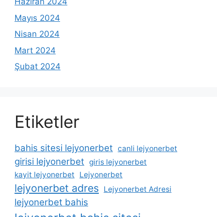
Haziran 2024
Mayıs 2024
Nisan 2024
Mart 2024
Şubat 2024
Etiketler
bahis sitesi lejyonerbet
canli lejyonerbet
girisi lejyonerbet
giris lejyonerbet
kayit lejyonerbet
Lejyonerbet
lejyonerbet adres
Lejyonerbet Adresi
lejyonerbet bahis