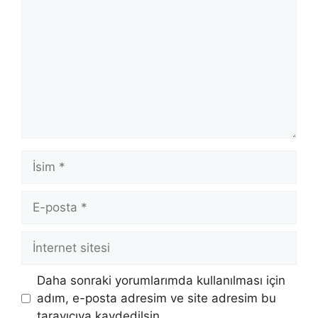
İsim
E-
posta
İnternet
sitesi
Daha sonraki yorumlarımda kullanılması için
adım, e-posta adresim ve site adresim bu
tarayıcıya kaydedilsin.