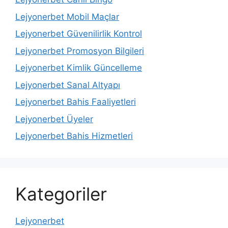
Lejyonerbet Mobil Maçlar
Lejyonerbet Güvenilirlik Kontrol
Lejyonerbet Promosyon Bilgileri
Lejyonerbet Kimlik Güncelleme
Lejyonerbet Sanal Altyapı
Lejyonerbet Bahis Faaliyetleri
Lejyonerbet Üyeler
Lejyonerbet Bahis Hizmetleri
Kategoriler
Lejyonerbet