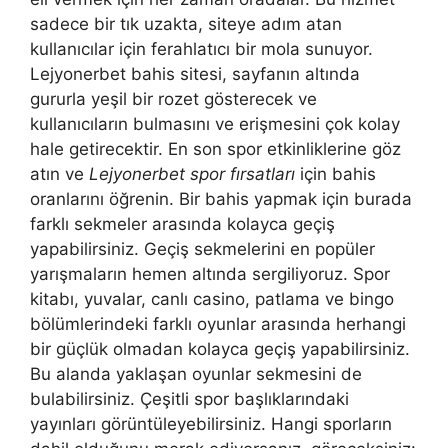
sadece bir tık uzakta, siteye adım atan
kullanıcılar için ferahlatıcı bir mola sunuyor.
Lejyonerbet bahis sitesi, sayfanın altında
gururla yeşil bir rozet gösterecek ve
kullanıcıların bulmasını ve erişmesini çok kolay
hale getirecektir. En son spor etkinliklerine göz
atın ve
Lejyonerbet spor fırsatları
için bahis
oranlarını öğrenin. Bir bahis yapmak için burada
farklı sekmeler arasında kolayca geçiş
yapabilirsiniz. Geçiş sekmelerini en popüler
yarışmaların hemen altında sergiliyoruz. Spor
kitabı, yuvalar, canlı casino, patlama ve bingo
bölümlerindeki farklı oyunlar arasında herhangi
bir güçlük olmadan kolayca geçiş yapabilirsiniz.
Bu alanda yaklaşan oyunlar sekmesini de
bulabilirsiniz. Çeşitli spor başlıklarındaki
yayınları görüntüleyebilirsiniz. Hangi sporların