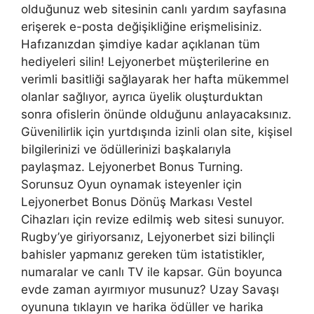
olduğunuz web sitesinin canlı yardım sayfasına
erişerek e-posta değişikliğine erişmelisiniz.
Hafızanızdan şimdiye kadar açıklanan tüm
hediyeleri silin! Lejyonerbet müşterilerine en
verimli basitliği sağlayarak her hafta mükemmel
olanlar sağlıyor, ayrıca üyelik oluşturduktan
sonra ofislerin önünde olduğunu anlayacaksınız.
Güvenilirlik için yurtdışında izinli olan site, kişisel
bilgilerinizi ve ödüllerinizi başkalarıyla
paylaşmaz. Lejyonerbet Bonus Turning.
Sorunsuz Oyun oynamak isteyenler için
Lejyonerbet Bonus Dönüş Markası Vestel
Cihazları için revize edilmiş web sitesi sunuyor.
Rugby’ye giriyorsanız, Lejyonerbet sizi bilinçli
bahisler yapmanız gereken tüm istatistikler,
numaralar ve canlı TV ile kapsar. Gün boyunca
evde zaman ayırmıyor musunuz? Uzay Savaşı
oyununa tıklayın ve harika ödüller ve harika