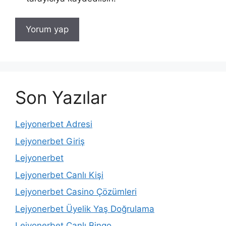
Son Yazılar
Lejyonerbet Adresi
Lejyonerbet Giriş
Lejyonerbet
Lejyonerbet Canlı Kişi
Lejyonerbet Casino Çözümleri
Lejyonerbet Üyelik Yaş Doğrulama
Lejyonerbet Canlı Bingo