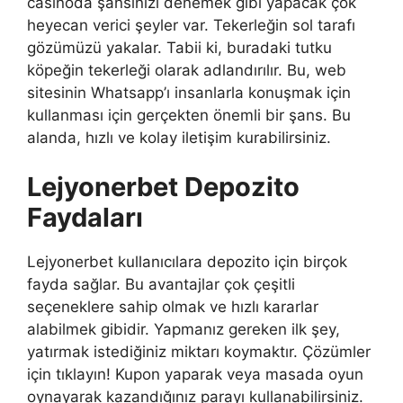
casinoda şansınızı denemek gibi yapacak çok
heyecan verici şeyler var. Tekerleğin sol tarafı
gözümüzü yakalar. Tabii ki, buradaki tutku
köpeğin tekerleği olarak adlandırılır. Bu, web
sitesinin Whatsapp’ı insanlarla konuşmak için
kullanması için gerçekten önemli bir şans. Bu
alanda, hızlı ve kolay iletişim kurabilirsiniz.
Lejyonerbet Depozito
Faydaları
Lejyonerbet kullanıcılara depozito için birçok
fayda sağlar. Bu avantajlar çok çeşitli
seçeneklere sahip olmak ve hızlı kararlar
alabilmek gibidir. Yapmanız gereken ilk şey,
yatırmak istediğiniz miktarı koymaktır. Çözümler
için tıklayın! Kupon yaparak veya masada oyun
oynayarak kazandığınız parayı kullanabilirsiniz.