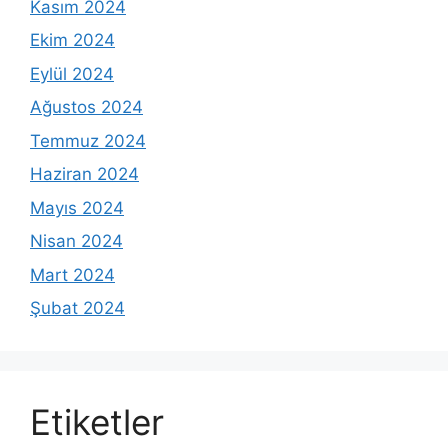
Kasım 2024
Ekim 2024
Eylül 2024
Ağustos 2024
Temmuz 2024
Haziran 2024
Mayıs 2024
Nisan 2024
Mart 2024
Şubat 2024
Etiketler