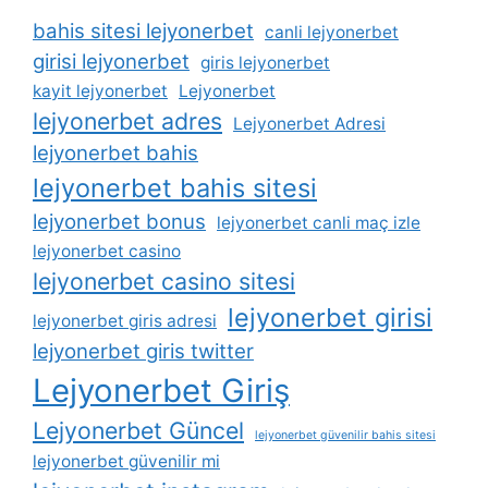
bahis sitesi lejyonerbet
canli lejyonerbet
girisi lejyonerbet
giris lejyonerbet
kayit lejyonerbet
Lejyonerbet
lejyonerbet adres
Lejyonerbet Adresi
lejyonerbet bahis
lejyonerbet bahis sitesi
lejyonerbet bonus
lejyonerbet canli maç izle
lejyonerbet casino
lejyonerbet casino sitesi
lejyonerbet girisi
lejyonerbet giris adresi
lejyonerbet giris twitter
Lejyonerbet Giriş
Lejyonerbet Güncel
lejyonerbet güvenilir bahis sitesi
lejyonerbet güvenilir mi