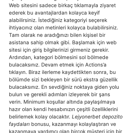
Web sitesini sadece birkaç tıklamayla ziyaret
ederek bu avantajlardan kolayca keyif
alabilirsiniz. İstediğiniz kategoriyi seçerek
ihtiyacınız olan metinleri kolayca bulabilirsiniz.
Tam olarak ne aradığınızı bilen kişisel bir
asistana sahip olmak gibi. Başlamak için web
sitesi için giriş bilgilerinizi girmeniz gerekir.
Ardından, kategori bölmesini sol bölmede
bulacaksınız. Devam etmek için Actions’a
tıklayın. Biraz ilerleme kaydettikten sonra, bu
bölümde sizi bekleyen bir sürü ekstra güzellik
bulacaksınız. En sevdiğiniz noktaya giden yolu
bulun ve gerekli adımları izleyerek bir şans
verin. Minimum koşullar altında paylaşılmaya
hazır olan kendi hesabınızın çeşitli özelliklerini
belirlemek kolay olacaktır.
Lejyonerbet depozito
faydaları
bonusu, kazanmayı kolaylaştıran ve
kazanmaya yardımcı olan birçok müşteri için bir