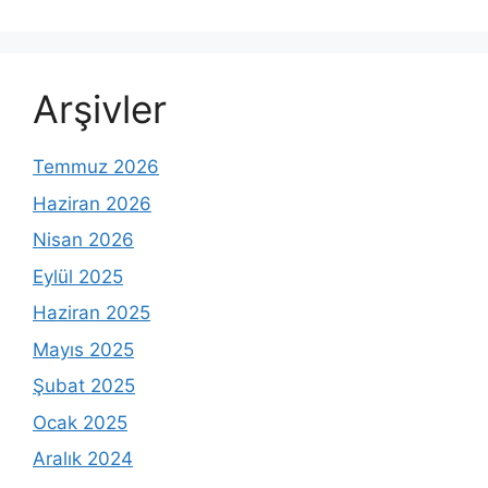
Arşivler
Temmuz 2026
Haziran 2026
Nisan 2026
Eylül 2025
Haziran 2025
Mayıs 2025
Şubat 2025
Ocak 2025
Aralık 2024