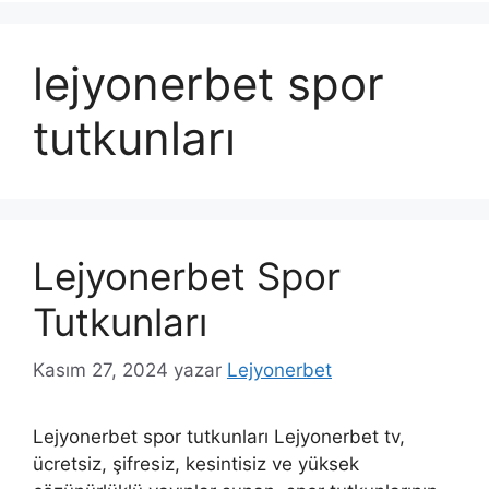
lejyonerbet spor
tutkunları
Lejyonerbet Spor
Tutkunları
Kasım 27, 2024
yazar
Lejyonerbet
Lejyonerbet spor tutkunları Lejyonerbet tv,
ücretsiz, şifresiz, kesintisiz ve yüksek