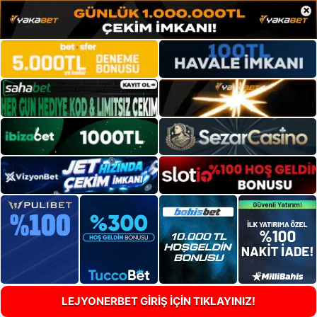
×
LEJYONERBET GİRİŞ İÇİN TIKLAYINIZ!