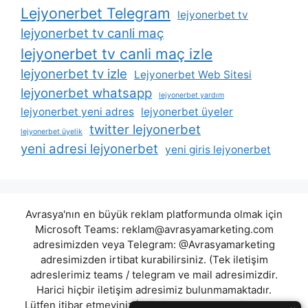
Lejyonerbet Telegram
lejyonerbet tv
lejyonerbet tv canli maç
lejyonerbet tv canli maç izle
lejyonerbet tv izle
Lejyonerbet Web Sitesi
lejyonerbet whatsapp
lejyonerbet yardım
lejyonerbet yeni adres
lejyonerbet üyeler
twitter lejyonerbet
lejyonerbet üyelik
yeni adresi lejyonerbet
yeni giris lejyonerbet
Avrasya'nın en büyük reklam platformunda olmak için
Microsoft Teams:
reklam@avrasyamarketing.com
adresimizden veya Telegram: @Avrasyamarketing
adresimizden irtibat kurabilirsiniz. (Tek iletişim
adreslerimiz teams / telegram ve mail adresimizdir.
Harici hiçbir iletişim adresimiz bulunmamaktadır.
Lütfen itibar etmeyiniz.) Türkiye yasalarına göre 7258