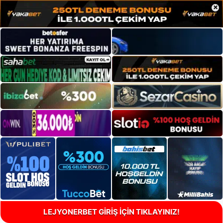
×
LEJYONERBET GİRİŞ İÇİN TIKLAYINIZ!