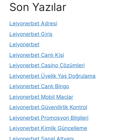
Son Yazılar
Lejyonerbet Adresi
Lejyonerbet Giriş
Lejyonerbet
Lejyonerbet Canlı Kişi
Lejyonerbet Casino Çözümleri
Lejyonerbet Üyelik Yaş Doğrulama
Lejyonerbet Canlı Bingo
Lejyonerbet Mobil Maçlar
Lejyonerbet Güvenilirlik Kontrol
Lejyonerbet Promosyon Bilgileri
Lejyonerbet Kimlik Güncelleme
Lejyonerbet Sanal Altyapı