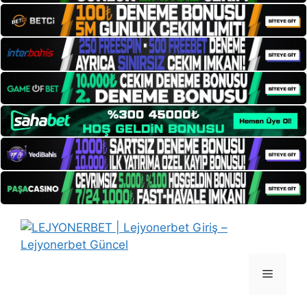
İçeriğe
atla
Menü