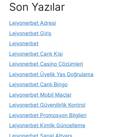
Son Yazılar
Lejyonerbet Adresi
Lejyonerbet Giriş
Lejyonerbet
Lejyonerbet Canlı Kişi
Lejyonerbet Casino Çözümleri
Lejyonerbet Üyelik Yaş Doğrulama
Lejyonerbet Canlı Bingo
Lejyonerbet Mobil Maçlar
Lejyonerbet Güvenilirlik Kontrol
Lejyonerbet Promosyon Bilgileri
Lejyonerbet Kimlik Güncelleme
Lejyonerbet Sanal Altyapı