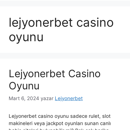
lejyonerbet casino
oyunu
Lejyonerbet Casino
Oyunu
Mart 6, 2024
yazar
Lejyonerbet
Lejyonerbet casino oyunu sadece rulet, slot
makineleri veya jackpot oyunları sunan canlı