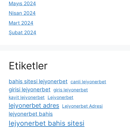
Mayıs 2024
Nisan 2024
Mart 2024
Şubat 2024
Etiketler
bahis sitesi lejyonerbet
canli lejyonerbet
girisi lejyonerbet
giris lejyonerbet
kayit lejyonerbet
Lejyonerbet
lejyonerbet adres
Lejyonerbet Adresi
lejyonerbet bahis
lejyonerbet bahis sitesi