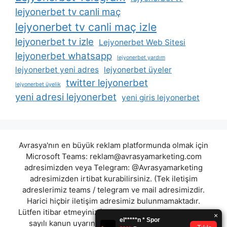
lejyonerbet tv canli maç
lejyonerbet tv canli maç izle
lejyonerbet tv izle
Lejyonerbet Web Sitesi
lejyonerbet whatsapp
lejyonerbet yardım
lejyonerbet yeni adres
lejyonerbet üyeler
twitter lejyonerbet
lejyonerbet üyelik
yeni adresi lejyonerbet
yeni giris lejyonerbet
Avrasya'nın en büyük reklam platformunda olmak için
Microsoft Teams:
reklam@avrasyamarketing.com
adresimizden veya Telegram: @Avrasyamarketing
adresimizden irtibat kurabilirsiniz. (Tek iletişim
adreslerimiz teams / telegram ve mail adresimizdir.
Harici hiçbir iletişim adresimiz bulunmamaktadır.
Lütfen itibar etmeyiniz.) Türkiye yasalarına göre 7258
sayılı kanun uyarınca yasa dışı bahis oynamanın