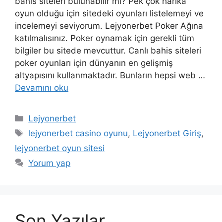
bahis siteleri bulunabilir mi? Pek çok harika
oyun olduğu için sitedeki oyunları listelemeyi ve
incelemeyi seviyorum. Lejyonerbet Poker Ağına
katılmalısınız. Poker oynamak için gerekli tüm
bilgiler bu sitede mevcuttur. Canlı bahis siteleri
poker oyunları için dünyanın en gelişmiş
altyapısını kullanmaktadır. Bunların hepsi web …
Devamını oku
Kategoriler
Lejyonerbet
Etiketler
lejyonerbet casino oyunu
,
Lejyonerbet Giriş
,
lejyonerbet oyun sitesi
Yorum yap
Son Yazılar