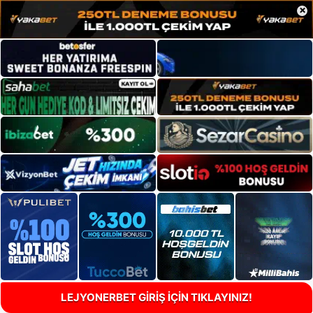
×
LEJYONERBET GİRİŞ İÇİN TIKLAYINIZ!