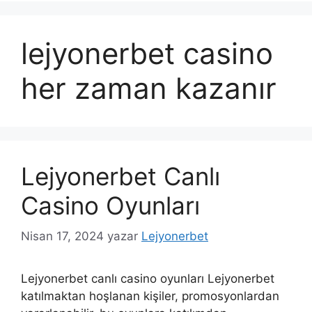
lejyonerbet casino
her zaman kazanır
Lejyonerbet Canlı
Casino Oyunları
Nisan 17, 2024
yazar
Lejyonerbet
Lejyonerbet canlı casino oyunları Lejyonerbet
katılmaktan hoşlanan kişiler, promosyonlardan