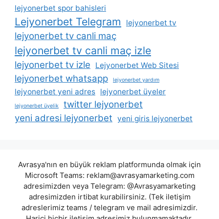
lejyonerbet spor bahisleri
Lejyonerbet Telegram
lejyonerbet tv
lejyonerbet tv canli maç
lejyonerbet tv canli maç izle
lejyonerbet tv izle
Lejyonerbet Web Sitesi
lejyonerbet whatsapp
lejyonerbet yardım
lejyonerbet yeni adres
lejyonerbet üyeler
twitter lejyonerbet
lejyonerbet üyelik
yeni adresi lejyonerbet
yeni giris lejyonerbet
Avrasya'nın en büyük reklam platformunda olmak için
Microsoft Teams:
reklam@avrasyamarketing.com
adresimizden veya Telegram: @Avrasyamarketing
adresimizden irtibat kurabilirsiniz. (Tek iletişim
adreslerimiz teams / telegram ve mail adresimizdir.
Harici hiçbir iletişim adresimiz bulunmamaktadır.