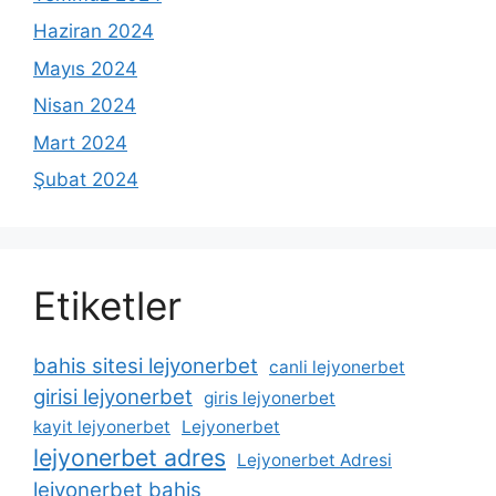
Haziran 2024
Mayıs 2024
Nisan 2024
Mart 2024
Şubat 2024
Etiketler
bahis sitesi lejyonerbet
canli lejyonerbet
girisi lejyonerbet
giris lejyonerbet
kayit lejyonerbet
Lejyonerbet
lejyonerbet adres
Lejyonerbet Adresi
lejyonerbet bahis