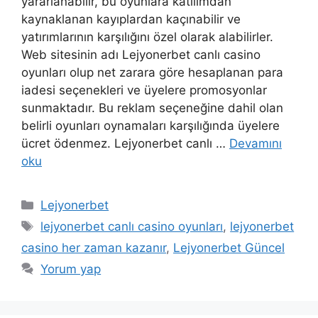
yararlanabilir, bu oyunlara katılımdan
kaynaklanan kayıplardan kaçınabilir ve
yatırımlarının karşılığını özel olarak alabilirler.
Web sitesinin adı Lejyonerbet canlı casino
oyunları olup net zarara göre hesaplanan para
iadesi seçenekleri ve üyelere promosyonlar
sunmaktadır. Bu reklam seçeneğine dahil olan
belirli oyunları oynamaları karşılığında üyelere
ücret ödenmez. Lejyonerbet canlı …
Devamını
oku
Kategoriler
Lejyonerbet
Etiketler
lejyonerbet canlı casino oyunları
,
lejyonerbet
casino her zaman kazanır
,
Lejyonerbet Güncel
Yorum yap