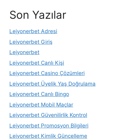
Son Yazılar
Lejyonerbet Adresi
Lejyonerbet Giriş
Lejyonerbet
Lejyonerbet Canlı Kişi
Lejyonerbet Casino Çözümleri
Lejyonerbet Üyelik Yaş Doğrulama
Lejyonerbet Canlı Bingo
Lejyonerbet Mobil Maçlar
Lejyonerbet Güvenilirlik Kontrol
Lejyonerbet Promosyon Bilgileri
Lejyonerbet Kimlik Güncelleme