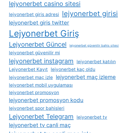
lejyonerbet casino sitesi
lejyonerbet girisi
lejyonerbet giris adresi
lejyonerbet giris twitter
Lejyonerbet Giriş
Lejyonerbet Güncel
lejyonerbet güvenilir bahis sitesi
lejyonerbet güvenilir mi
lejyonerbet instagram
lejyonerbet katılın
Lejyonerbet Kayıt
lejyonerbet kaç oldu
lejyonerbet maç izleme
lejyonerbet maç izle
lejyonerbet mobil uygulaması
lejyonerbet promosyon
lejyonerbet promosyon kodu
lejyonerbet spor bahisleri
Lejyonerbet Telegram
lejyonerbet tv
lejyonerbet tv canli maç