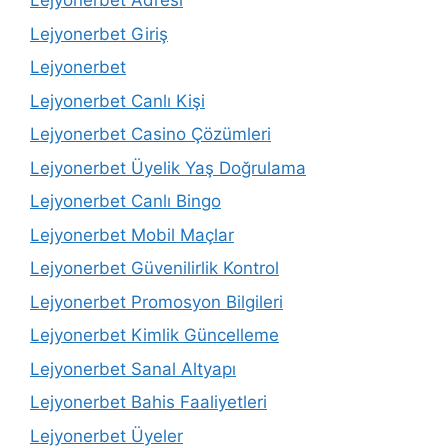
Lejyonerbet Adresi
Lejyonerbet Giriş
Lejyonerbet
Lejyonerbet Canlı Kişi
Lejyonerbet Casino Çözümleri
Lejyonerbet Üyelik Yaş Doğrulama
Lejyonerbet Canlı Bingo
Lejyonerbet Mobil Maçlar
Lejyonerbet Güvenilirlik Kontrol
Lejyonerbet Promosyon Bilgileri
Lejyonerbet Kimlik Güncelleme
Lejyonerbet Sanal Altyapı
Lejyonerbet Bahis Faaliyetleri
Lejyonerbet Üyeler