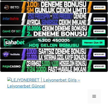
İçeriğe
atla
Menü