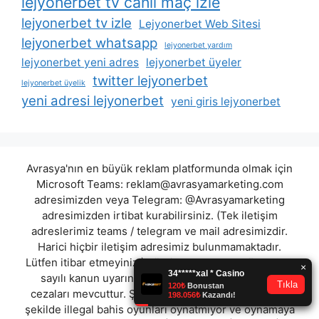
lejyonerbet tv canli maç izle
lejyonerbet tv izle
Lejyonerbet Web Sitesi
lejyonerbet whatsapp
lejyonerbet yardım
lejyonerbet yeni adres
lejyonerbet üyeler
twitter lejyonerbet
lejyonerbet üyelik
yeni adresi lejyonerbet
yeni giris lejyonerbet
Avrasya'nın en büyük reklam platformunda olmak için
Microsoft Teams:
reklam@avrasyamarketing.com
adresimizden veya Telegram: @Avrasyamarketing
adresimizden irtibat kurabilirsiniz. (Tek iletişim
adreslerimiz teams / telegram ve mail adresimizdir.
Harici hiçbir iletişim adresimiz bulunmamaktadır.
Lütfen itibar etmeyiniz.) Türkiye yasalarına göre 7258
sayılı kanun uyarınca yasa dışı bahis oynamanın
cezaları mevcuttur. Şu an bulunduğunuz site hiç bir
şekilde illegal bahis oyunları oynatmıyor ve oynamaya