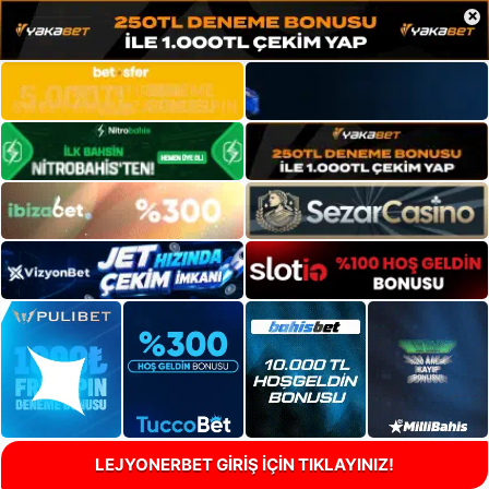
×
LEJYONERBET GİRİŞ İÇİN TIKLAYINIZ!