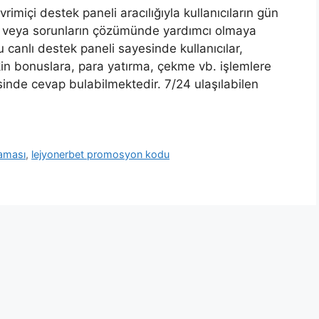
rimiçi destek paneli aracılığıyla kullanıcıların gün
m veya sorunların çözümünde yardımcı olmaya
u canlı destek paneli sayesinde kullanıcılar,
kin bonuslara, para yatırma, çekme vb. işlemlere
risinde cevap bulabilmektedir. 7/24 ulaşılabilen
laması
,
lejyonerbet promosyon kodu