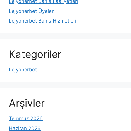
Lejyonerbet Bahis Faaliyetleri
Lejyonerbet Üyeler
Lejyonerbet Bahis Hizmetleri
Kategoriler
Lejyonerbet
Arşivler
Temmuz 2026
Haziran 2026