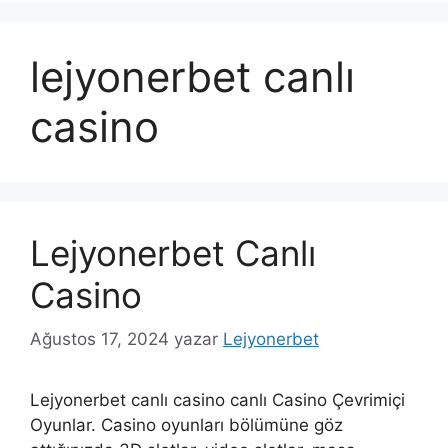
lejyonerbet canlı
casino
Lejyonerbet Canlı
Casino
Ağustos 17, 2024
yazar
Lejyonerbet
Lejyonerbet canlı casino canlı Casino Çevrimiçi
Oyunlar. Casino oyunları bölümüne göz