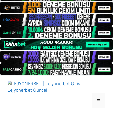
İçeriğe
atla
Menü