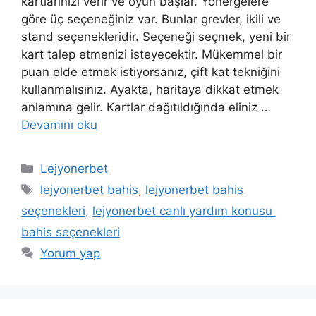
kartlarınızı verir ve oyun başlar. Yönergelere
göre üç seçeneğiniz var. Bunlar grevler, ikili ve
stand seçenekleridir. Seçeneği seçmek, yeni bir
kart talep etmenizi isteyecektir. Mükemmel bir
puan elde etmek istiyorsanız, çift kat tekniğini
kullanmalısınız. Ayakta, haritaya dikkat etmek
anlamına gelir. Kartlar dağıtıldığında eliniz …
Devamını oku
Kategoriler
Lejyonerbet
Etiketler
lejyonerbet bahis
,
lejyonerbet bahis
seçenekleri
,
lejyonerbet canlı yardım konusu
bahis seçenekleri
Yorum yap