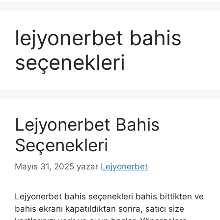
lejyonerbet bahis
seçenekleri
Lejyonerbet Bahis
Seçenekleri
Mayıs 31, 2025
yazar
Lejyonerbet
Lejyonerbet bahis seçenekleri bahis bittikten ve
bahis ekranı kapatıldıktan sonra, satıcı size