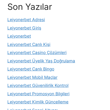
Son Yazılar
Lejyonerbet Adresi
Lejyonerbet Giriş
Lejyonerbet
Lejyonerbet Canlı Kişi
Lejyonerbet Casino Çözümleri
Lejyonerbet Üyelik Yaş Doğrulama
Lejyonerbet Canlı Bingo
Lejyonerbet Mobil Maçlar
Lejyonerbet Güvenilirlik Kontrol
Lejyonerbet Promosyon Bilgileri
Lejyonerbet Kimlik Güncelleme