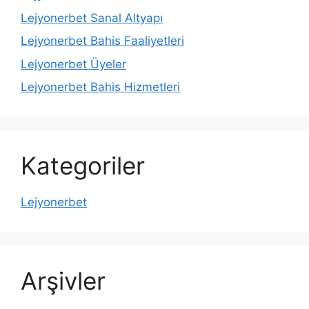
Lejyonerbet Sanal Altyapı
Lejyonerbet Bahis Faaliyetleri
Lejyonerbet Üyeler
Lejyonerbet Bahis Hizmetleri
Kategoriler
Lejyonerbet
Arşivler