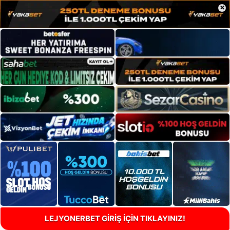
×
LEJYONERBET GİRİŞ İÇİN TIKLAYINIZ!