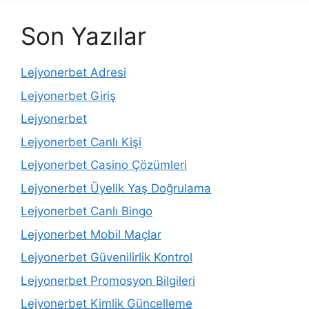
Son Yazılar
Lejyonerbet Adresi
Lejyonerbet Giriş
Lejyonerbet
Lejyonerbet Canlı Kişi
Lejyonerbet Casino Çözümleri
Lejyonerbet Üyelik Yaş Doğrulama
Lejyonerbet Canlı Bingo
Lejyonerbet Mobil Maçlar
Lejyonerbet Güvenilirlik Kontrol
Lejyonerbet Promosyon Bilgileri
Lejyonerbet Kimlik Güncelleme