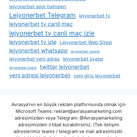
lejyonerbet spor bahisleri
Lejyonerbet Telegram
lejyonerbet tv
lejyonerbet tv canli maç
lejyonerbet tv canli maç izle
lejyonerbet tv izle
Lejyonerbet Web Sitesi
lejyonerbet whatsapp
lejyonerbet yardım
lejyonerbet yeni adres
lejyonerbet üyeler
twitter lejyonerbet
lejyonerbet üyelik
yeni adresi lejyonerbet
yeni giris lejyonerbet
Avrasya'nın en büyük reklam platformunda olmak için
Microsoft Teams:
reklam@avrasyamarketing.com
adresimizden veya Telegram: @Avrasyamarketing
adresimizden irtibat kurabilirsiniz. (Tek iletişim
adreslerimiz teams / telegram ve mail adresimizdir.