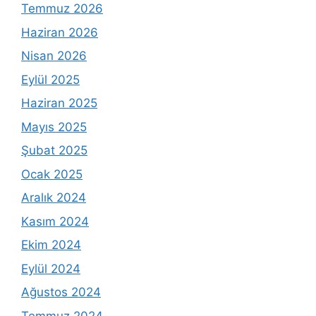
Temmuz 2026
Haziran 2026
Nisan 2026
Eylül 2025
Haziran 2025
Mayıs 2025
Şubat 2025
Ocak 2025
Aralık 2024
Kasım 2024
Ekim 2024
Eylül 2024
Ağustos 2024
Temmuz 2024