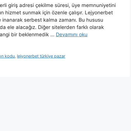
rli giriş adresi çekilme süresi, üye memnuniyetini
n hizmet sunmak için özenle çalışır. Lejyonerbet
ne inanarak serbest kalma zamanı. Bu hususu
da ele alacağız. Diğer sitelerden farklı olarak
rhangi bir beklenmedik …
Devamını oku
on kodu
,
lejyonerbet türkiye pazar