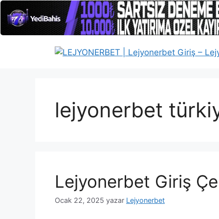
İçeriğe
atla
lejyonerbet türki
Lejyonerbet Giriş Çe
Ocak 22, 2025
yazar
Lejyonerbet