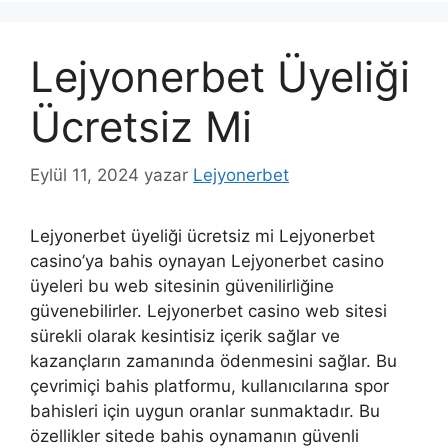
Lejyonerbet Üyeliği
Ücretsiz Mi
Eylül 11, 2024
yazar
Lejyonerbet
Lejyonerbet üyeliği ücretsiz mi Lejyonerbet
casino’ya bahis oynayan Lejyonerbet casino
üyeleri bu web sitesinin güvenilirliğine
güvenebilirler. Lejyonerbet casino web sitesi
sürekli olarak kesintisiz içerik sağlar ve
kazançların zamanında ödenmesini sağlar. Bu
çevrimiçi bahis platformu, kullanıcılarına spor
bahisleri için uygun oranlar sunmaktadır. Bu
özellikler sitede bahis oynamanın güvenli