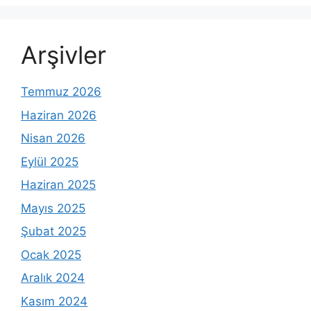
Arşivler
Temmuz 2026
Haziran 2026
Nisan 2026
Eylül 2025
Haziran 2025
Mayıs 2025
Şubat 2025
Ocak 2025
Aralık 2024
Kasım 2024