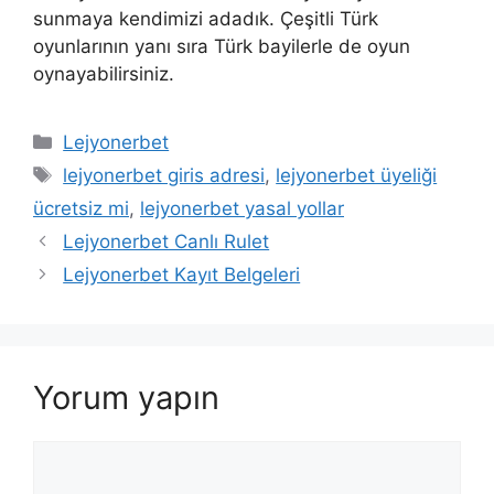
sunmaya kendimizi adadık. Çeşitli Türk
oyunlarının yanı sıra Türk bayilerle de oyun
oynayabilirsiniz.
Kategoriler
Lejyonerbet
Etiketler
lejyonerbet giris adresi
,
lejyonerbet üyeliği
ücretsiz mi
,
lejyonerbet yasal yollar
Lejyonerbet Canlı Rulet
Lejyonerbet Kayıt Belgeleri
Yorum yapın
Yorum