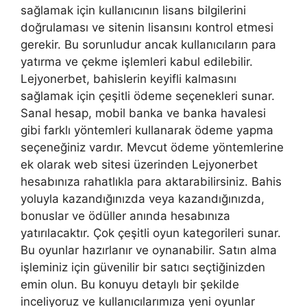
sağlamak için kullanıcının lisans bilgilerini
doğrulaması ve sitenin lisansını kontrol etmesi
gerekir. Bu sorunludur ancak kullanıcıların para
yatırma ve çekme işlemleri kabul edilebilir.
Lejyonerbet, bahislerin keyifli kalmasını
sağlamak için çeşitli ödeme seçenekleri sunar.
Sanal hesap, mobil banka ve banka havalesi
gibi farklı yöntemleri kullanarak ödeme yapma
seçeneğiniz vardır. Mevcut ödeme yöntemlerine
ek olarak web sitesi üzerinden Lejyonerbet
hesabınıza rahatlıkla para aktarabilirsiniz. Bahis
yoluyla kazandığınızda veya kazandığınızda,
bonuslar ve ödüller anında hesabınıza
yatırılacaktır. Çok çeşitli oyun kategorileri sunar.
Bu oyunlar hazırlanır ve oynanabilir. Satın alma
işleminiz için güvenilir bir satıcı seçtiğinizden
emin olun. Bu konuyu detaylı bir şekilde
inceliyoruz ve kullanıcılarımıza yeni oyunlar