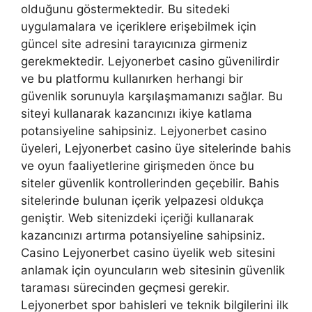
olduğunu göstermektedir. Bu sitedeki
uygulamalara ve içeriklere erişebilmek için
güncel site adresini tarayıcınıza girmeniz
gerekmektedir. Lejyonerbet casino güvenilirdir
ve bu platformu kullanırken herhangi bir
güvenlik sorunuyla karşılaşmamanızı sağlar. Bu
siteyi kullanarak kazancınızı ikiye katlama
potansiyeline sahipsiniz. Lejyonerbet casino
üyeleri, Lejyonerbet casino üye sitelerinde bahis
ve oyun faaliyetlerine girişmeden önce bu
siteler güvenlik kontrollerinden geçebilir. Bahis
sitelerinde bulunan içerik yelpazesi oldukça
geniştir. Web sitenizdeki içeriği kullanarak
kazancınızı artırma potansiyeline sahipsiniz.
Casino Lejyonerbet casino üyelik web sitesini
anlamak için oyuncuların web sitesinin güvenlik
taraması sürecinden geçmesi gerekir.
Lejyonerbet spor bahisleri ve teknik bilgilerini ilk