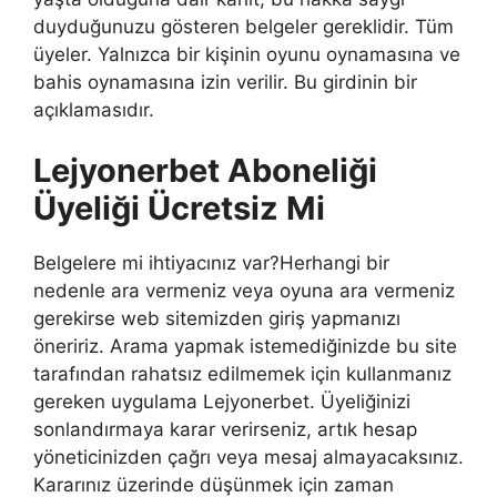
duyduğunuzu gösteren belgeler gereklidir. Tüm
üyeler. Yalnızca bir kişinin oyunu oynamasına ve
bahis oynamasına izin verilir. Bu girdinin bir
açıklamasıdır.
Lejyonerbet Aboneliği
Üyeliği Ücretsiz Mi
Belgelere mi ihtiyacınız var?Herhangi bir
nedenle ara vermeniz veya oyuna ara vermeniz
gerekirse web sitemizden giriş yapmanızı
öneririz. Arama yapmak istemediğinizde bu site
tarafından rahatsız edilmemek için kullanmanız
gereken uygulama Lejyonerbet. Üyeliğinizi
sonlandırmaya karar verirseniz, artık hesap
yöneticinizden çağrı veya mesaj almayacaksınız.
Kararınız üzerinde düşünmek için zaman