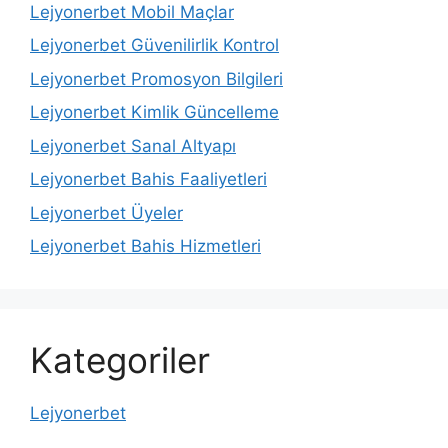
Lejyonerbet Mobil Maçlar
Lejyonerbet Güvenilirlik Kontrol
Lejyonerbet Promosyon Bilgileri
Lejyonerbet Kimlik Güncelleme
Lejyonerbet Sanal Altyapı
Lejyonerbet Bahis Faaliyetleri
Lejyonerbet Üyeler
Lejyonerbet Bahis Hizmetleri
Kategoriler
Lejyonerbet