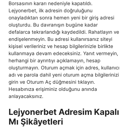
Borsasının kararı nedeniyle kapatıldı.
Lejyonerbet, ilk adresin doğruluğunu
onayladıktan sonra hemen yeni bir giriş adresi
oluşturdu. Bu davranışın bugüne kadar
defalarca tekrarlandığı kaydedildi. Rahatlayın ve
endişelenmeyin. Bu adresi kullanırsanız siteyi
kişisel verileriniz ve hesap bilgilerinizle birlikte
kullanmaya devam edeceksiniz. Yanıt vermeyin,
herhangi bir ayrıntıyı açıklamayın, hesap
oluşturmayın. Oturum açmak için adres, kullanıcı
adı ve parola dahil yeni oturum açma bilgilerinizi
girin ve Oturum Aç düğmesini tıklayın.
Hesabınıza erişiminiz olduğunu anında
anlayacaksınız.
Lejyonerbet Adresim Kapalı
Mı Şikâyetleri