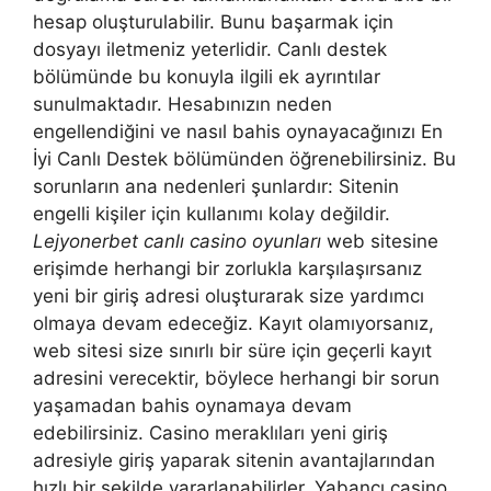
hesap oluşturulabilir. Bunu başarmak için
dosyayı iletmeniz yeterlidir. Canlı destek
bölümünde bu konuyla ilgili ek ayrıntılar
sunulmaktadır. Hesabınızın neden
engellendiğini ve nasıl bahis oynayacağınızı En
İyi Canlı Destek bölümünden öğrenebilirsiniz. Bu
sorunların ana nedenleri şunlardır: Sitenin
engelli kişiler için kullanımı kolay değildir.
Lejyonerbet canlı casino oyunları
web sitesine
erişimde herhangi bir zorlukla karşılaşırsanız
yeni bir giriş adresi oluşturarak size yardımcı
olmaya devam edeceğiz. Kayıt olamıyorsanız,
web sitesi size sınırlı bir süre için geçerli kayıt
adresini verecektir, böylece herhangi bir sorun
yaşamadan bahis oynamaya devam
edebilirsiniz. Casino meraklıları yeni giriş
adresiyle giriş yaparak sitenin avantajlarından
hızlı bir şekilde yararlanabilirler. Yabancı casino