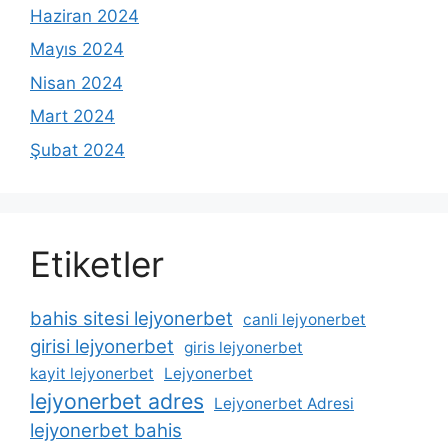
Haziran 2024
Mayıs 2024
Nisan 2024
Mart 2024
Şubat 2024
Etiketler
bahis sitesi lejyonerbet
canli lejyonerbet
girisi lejyonerbet
giris lejyonerbet
kayit lejyonerbet
Lejyonerbet
lejyonerbet adres
Lejyonerbet Adresi
lejyonerbet bahis