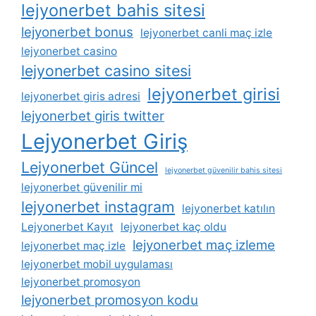
lejyonerbet bahis sitesi
lejyonerbet bonus
lejyonerbet canli maç izle
lejyonerbet casino
lejyonerbet casino sitesi
lejyonerbet girisi
lejyonerbet giris adresi
lejyonerbet giris twitter
Lejyonerbet Giriş
Lejyonerbet Güncel
lejyonerbet güvenilir bahis sitesi
lejyonerbet güvenilir mi
lejyonerbet instagram
lejyonerbet katılın
Lejyonerbet Kayıt
lejyonerbet kaç oldu
lejyonerbet maç izleme
lejyonerbet maç izle
lejyonerbet mobil uygulaması
lejyonerbet promosyon
lejyonerbet promosyon kodu