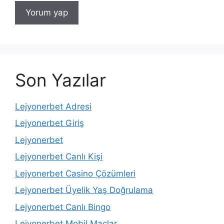
Son Yazılar
Lejyonerbet Adresi
Lejyonerbet Giriş
Lejyonerbet
Lejyonerbet Canlı Kişi
Lejyonerbet Casino Çözümleri
Lejyonerbet Üyelik Yaş Doğrulama
Lejyonerbet Canlı Bingo
Lejyonerbet Mobil Maçlar