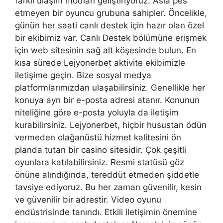
farklı ulaşım modları geliştiriyoruz. Asla pes
etmeyen bir oyuncu grubuna sahipler. Öncelikle,
günün her saati canlı destek için hazır olan özel
bir ekibimiz var. Canlı Destek bölümüne erişmek
için web sitesinin sağ alt köşesinde bulun. En
kısa sürede Lejyonerbet aktivite ekibimizle
iletişime geçin. Bize sosyal medya
platformlarımızdan ulaşabilirsiniz. Genellikle her
konuya ayrı bir e-posta adresi atanır. Konunun
niteliğine göre e-posta yoluyla da iletişim
kurabilirsiniz. Lejyonerbet, hiçbir husustan ödün
vermeden olağanüstü hizmet kalitesini ön
planda tutan bir casino sitesidir. Çok çeşitli
oyunlara katılabilirsiniz. Resmi statüsü göz
önüne alındığında, tereddüt etmeden şiddetle
tavsiye ediyoruz. Bu her zaman güvenilir, kesin
ve güvenilir bir adrestir. Video oyunu
endüstrisinde tanındı. Etkili iletişimin önemine