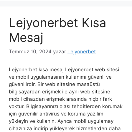
Lejyonerbet Kısa
Mesaj
Temmuz 10, 2024
yazar
Lejyonerbet
Lejyonerbet kısa mesaj Lejyonerbet web sitesi
ve mobil uygulamasının kullanımı güvenli ve
güvenilirdir. Bir web sitesine masaüstü
bilgisayardan erişmek ile aynı web sitesine
mobil cihazdan erişmek arasında hiçbir fark
yoktur. Bilgisayarınızı olası tehditlerden korumak
için güvenilir antivirüs ve koruma yazılımı
yükleyin ve kullanın. Ayrıca mobil uygulamayı
cihazınıza indirip yükleyerek hizmetlerden daha