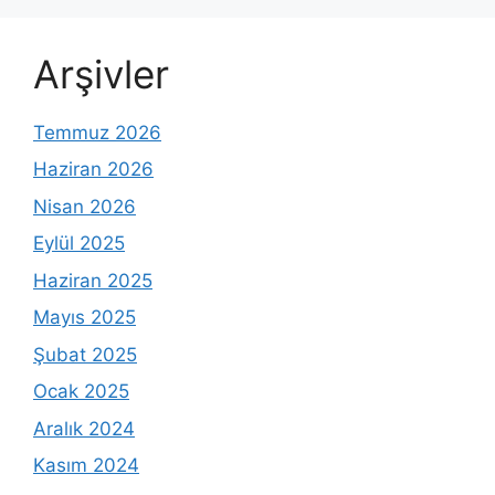
Arşivler
Temmuz 2026
Haziran 2026
Nisan 2026
Eylül 2025
Haziran 2025
Mayıs 2025
Şubat 2025
Ocak 2025
Aralık 2024
Kasım 2024