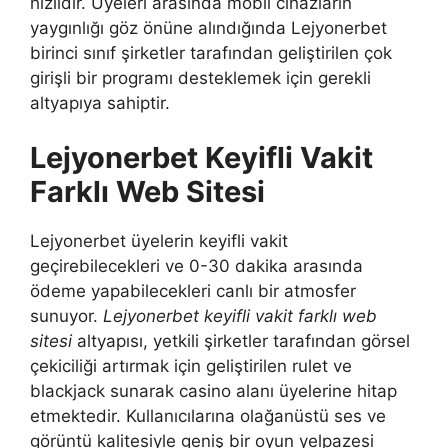
hızlıdır. Üyeleri arasında mobil cihazların
yaygınlığı göz önüne alındığında Lejyonerbet
birinci sınıf şirketler tarafından geliştirilen çok
girişli bir programı desteklemek için gerekli
altyapıya sahiptir.
Lejyonerbet Keyifli Vakit
Farklı Web Sitesi
Lejyonerbet üyelerin keyifli vakit
geçirebilecekleri ve 0-30 dakika arasında
ödeme yapabilecekleri canlı bir atmosfer
sunuyor.
Lejyonerbet keyifli vakit farklı web
sitesi
altyapısı, yetkili şirketler tarafından görsel
çekiciliği artırmak için geliştirilen rulet ve
blackjack sunarak casino alanı üyelerine hitap
etmektedir. Kullanıcılarına olağanüstü ses ve
görüntü kalitesiyle geniş bir oyun yelpazesi