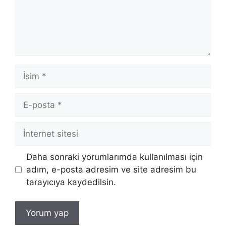
İsim
E-
posta
İnternet
sitesi
Daha sonraki yorumlarımda kullanılması için
adım, e-posta adresim ve site adresim bu
tarayıcıya kaydedilsin.