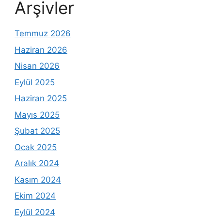
Arşivler
Temmuz 2026
Haziran 2026
Nisan 2026
Eylül 2025
Haziran 2025
Mayıs 2025
Şubat 2025
Ocak 2025
Aralık 2024
Kasım 2024
Ekim 2024
Eylül 2024