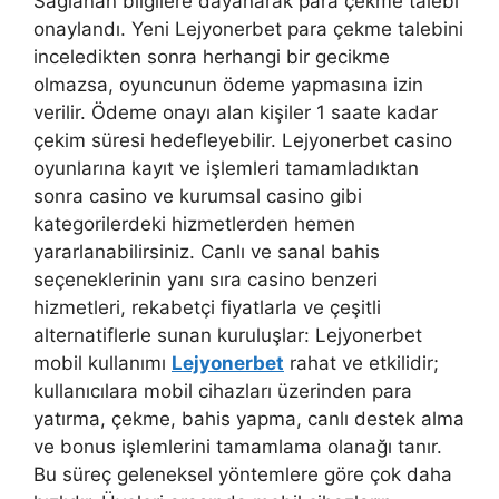
Sağlanan bilgilere dayanarak para çekme talebi
onaylandı. Yeni Lejyonerbet para çekme talebini
inceledikten sonra herhangi bir gecikme
olmazsa, oyuncunun ödeme yapmasına izin
verilir. Ödeme onayı alan kişiler 1 saate kadar
çekim süresi hedefleyebilir. Lejyonerbet casino
oyunlarına kayıt ve işlemleri tamamladıktan
sonra casino ve kurumsal casino gibi
kategorilerdeki hizmetlerden hemen
yararlanabilirsiniz. Canlı ve sanal bahis
seçeneklerinin yanı sıra casino benzeri
hizmetleri, rekabetçi fiyatlarla ve çeşitli
alternatiflerle sunan kuruluşlar: Lejyonerbet
mobil kullanımı
Lejyonerbet
rahat ve etkilidir;
kullanıcılara mobil cihazları üzerinden para
yatırma, çekme, bahis yapma, canlı destek alma
ve bonus işlemlerini tamamlama olanağı tanır.
Bu süreç geleneksel yöntemlere göre çok daha