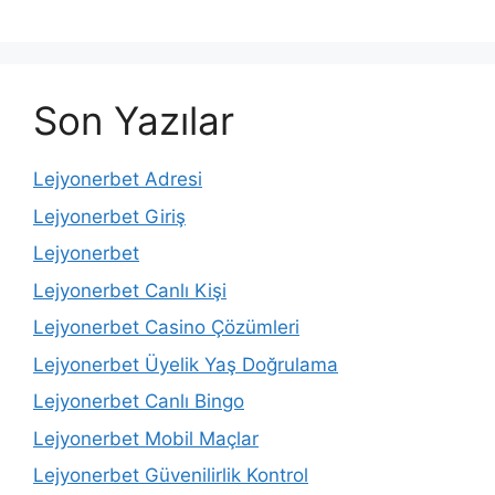
Son Yazılar
Lejyonerbet Adresi
Lejyonerbet Giriş
Lejyonerbet
Lejyonerbet Canlı Kişi
Lejyonerbet Casino Çözümleri
Lejyonerbet Üyelik Yaş Doğrulama
Lejyonerbet Canlı Bingo
Lejyonerbet Mobil Maçlar
Lejyonerbet Güvenilirlik Kontrol