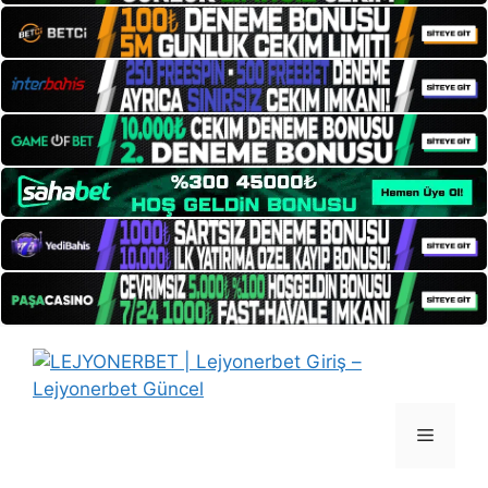
İçeriğe
atla
Menü