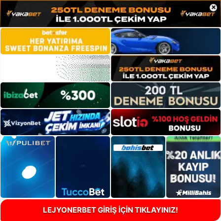
×
LEJYONERBET GİRİŞ İÇİN TIKLAYINIZ!