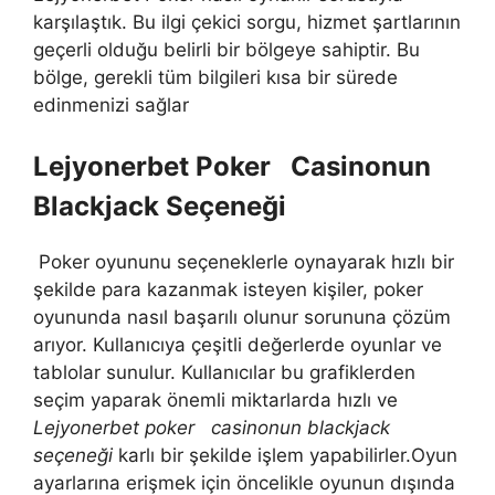
karşılaştık. Bu ilgi çekici sorgu, hizmet şartlarının
geçerli olduğu belirli bir bölgeye sahiptir. Bu
bölge, gerekli tüm bilgileri kısa bir sürede
edinmenizi sağlar
Lejyonerbet Poker Casinonun
Blackjack Seçeneği
Poker oyununu seçeneklerle oynayarak hızlı bir
şekilde para kazanmak isteyen kişiler, poker
oyununda nasıl başarılı olunur sorununa çözüm
arıyor. Kullanıcıya çeşitli değerlerde oyunlar ve
tablolar sunulur. Kullanıcılar bu grafiklerden
seçim yaparak önemli miktarlarda hızlı ve
Lejyonerbet poker casinonun blackjack
seçeneği
karlı bir şekilde işlem yapabilirler.Oyun
ayarlarına erişmek için öncelikle oyunun dışında