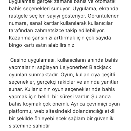
uygulaması gerçek zamanlı bahis ve otomatik
bahis seçenekleri sunuyor. Uygulama, ekranda
rastgele seçilen sayıyı gösteriyor. Görüntülenen
numara, sanal kartlar kullanılarak kullanıcılar
tarafından zahmetsizce takip edilebiliyor.
Kazanma şansınızı arttırmak için çok sayıda
bingo kartı satın alabilirsiniz
Casino uygulaması, kullanıcıların anında bahis
yapmalarını sağlayan Lejyonerbet Blackjack
oyunları sunmaktadır. Oyun, kullanıcıya çeşitli
seçenekler, gerçekçi rakipler ve anında yanıtlar
sunar. Kullanıcının oyun seçeneklerinde bahis
yapmak için belirli bir süresi vardır. Şu anda
bahis koymak çok önemli. Ayrıca çevrimiçi oyun
platformu, web sitesindeki dolandırıcılığı etkili
bir şekilde önleyebilecek sağlam bir güvenlik
sistemine sahiptir