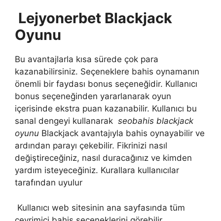
Lejyonerbet Blackjack
Oyunu
Bu avantajlarla kısa sürede çok para
kazanabilirsiniz. Seçeneklere bahis oynamanın
önemli bir faydası bonus seçeneğidir. Kullanıcı
bonus seçeneğinden yararlanarak oyun
içerisinde ekstra puan kazanabilir. Kullanıcı bu
sanal dengeyi kullanarak
seobahis blackjack
oyunu
Blackjack avantajıyla bahis oynayabilir ve
ardından parayı çekebilir. Fikrinizi nasıl
değiştireceğiniz, nasıl duracağınız ve kimden
yardım isteyeceğiniz. Kurallara kullanıcılar
tarafından uyulur
Kullanıcı web sitesinin ana sayfasında tüm
çevrimiçi bahis seçeneklerini görebilir.